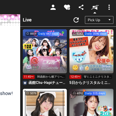
Unmute
Live
8814
Daily 447 days
6053
Daily 3596 days
3
Place
ライバー
11:45〜
🆘函館から横アリへ
12:45〜
🐻ミニミニクリスタ
🦑360万いきたい‼️
ルクマ求🐻
函館Chu-Hapiチューハピ🌈
5日からクリスタルミニクマ🐻おつかれなる～む！大塚れな🍓
 show!
5076
4892
Daily 515 days