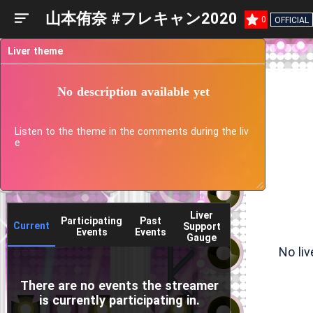
山本侑奈 #フレキャン2020
0
OFFICIAL
Liver theme
No description available yet
Listen to the theme in the comments during the liv
e
Liver
Participating
Past
Current
Support
Events
Events
Gauge
No li
There are no events the streamer
is currently participating in.