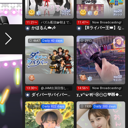
20
20
top
top
アイドル
タレント
11:21〜
パズル配信🧩朝まで
11:47〜
Now Broadcasting!
やります！！
かほるん☁️🎶
【Rライバー王👑】なな💠🐈‍⬛
4647
Daily 40 days
2993
10
top
ライバー
13:30〜
@JAM出演目指して
14:56〜
Now Broadcasting!
イベント挑戦中！
‪ダイバーサバイバー【公式】
y_v⁷•̀ﻌ•́뷔ᵕ̈⦿㊀㊁💜🧸🍀✤⟭⟬ ⟬⟭
2897
Daily 822 days
1935
Daily 300 days