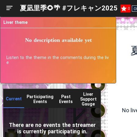
夏凪里季🌻🌴 #フレキャン2025
0
O
Liver theme
No description available yet
Listen to the theme in the comments during the liv
e
Liver
Participating
Past
Current
Support
Events
Events
Gauge
No li
There are no events the streamer
is currently participating in.