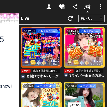
Unmute
Live
42670
Daily 2927 days
15560
Daily 2966 days
5
1
1
Place
Place
芸人
ミュージック
3:01〜
激求🔥限定欄のRリー
3:00〜
虹星大募集🌈S王投げ
グ👑全力ポイント勝負
れます👑👑👑
Sライバー王🔥全力決勝🗽🌈Annnnnaの空⛱
命懸けで求🔥Rリーグ👑夏祭実行委員長🎆こがちゃんのちばります
日🔥
 show!
5676
Daily 2575 days
4323
Daily 99 days