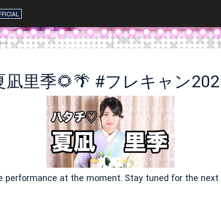
FFICIAL
夏凪里季🌻🌴 #フレキャン202
ve performance at the moment. Stay tuned for the next