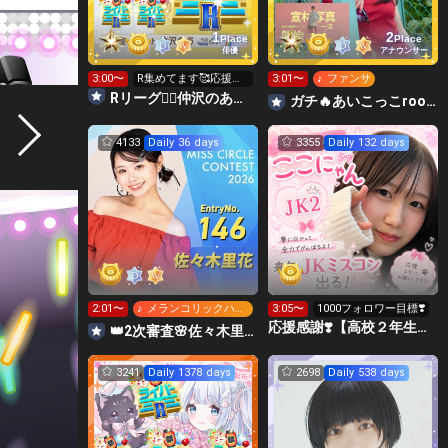
1
2
Place
Place
俳優
アナウンサー
3:00〜
R集めてます🥰応援し
3:01〜
♪ ファンサ
て貰えたら嬉しいで
Rリーグ❤️‍🔥仲沢のあ⛴໒꒱· ﾟ🌈
ガチ🔥あいこっこroom🐥🌱あいこ
す❣️
4133
Daily 36 days
3355
Daily 132 days
2:01〜
♪ メランコリックハニ
3:05〜
1000フォロワー目標❣️
ー
応援感謝❣️【高校２年生】ここにゃん😻🍣
👑2次審査🌸佐々木里花❤️‍🔥 #ミスサークル2026
3241
Daily 1378 days
2698
Daily 538 days