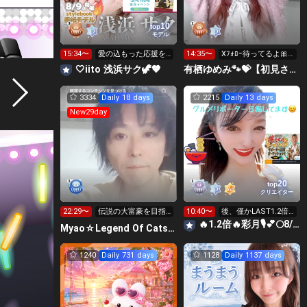
10
top
モデル
15:34〜
愛の込もった応援を
14:35〜
Xﾌｫﾛｰ待ってるよ🎀
日々ありがとうござ
💖
🤍iito ‎浅浜サク🦖🤎
有栖ゆめみ🐾💝【初見さん大歓迎】
います💪🏻😭
3334
Daily 18 days
2215
Daily 13 days
New29day
20
top
クリエイター
22:29〜
伝説の大富豪を目指
10:40〜
後、僅かLAST1.2倍
します🐱
🔥アバ権へ近付きた
🔥1.2倍🔥彩月🎙️💕🌕8/12マイスタ🔥
Myao☆Legend Of Cats Eyes🐱
い🥹
1240
Daily 731 days
1128
Daily 1137 days