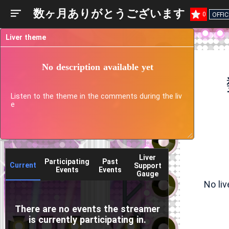
数ヶ月ありがとうございます
0
OFFIC
Liver theme
No description available yet
Listen to the theme in the comments during the liv
e
Liver
Participating
Past
Current
Support
Events
Events
Gauge
No li
There are no events the streamer
is currently participating in.