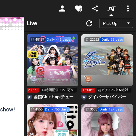
Unmute
Live
48187
Daily 445 days
22282
Daily 38 days
2:13〜
14時間配信！270万pt
13:00〜
超ガチイベ中🔥絶対
横アリへGO‼️
@JAM出たい！！！
函館Chu-Hapiチューハピ🌈
‪ダイバーサバイバー【公式】
 show!
4555
Daily 755 days
3635
Daily 127 days