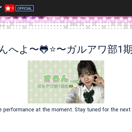
〜
0
OFFICIAL
んへよ〜🐸⭐️〜ガルアワ部1
ve performance at the moment. Stay tuned for the next