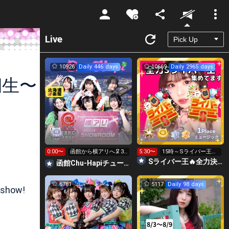
Unmute
Live
10926
Daily 446 days
10669
Daily 2965 days
期生〜
1
Place
ミュージック
0:00〜
函館から横アリへ🦑31
5:30〜
15時～Sライバー王👑
0万目標！キラ星
投げれます！
Sライバー王🔥全力決勝🗽🌈Annnnnaの空⛱
函館Chu-Hapiチューハピ🌈
【求】
6781
5117
Daily 98 days
 show!