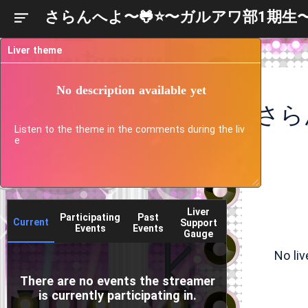
さらんへよ〜🐸⭐️〜ガルアワ部1期生
Liver theme
No description available yet
さら
Listen to the theme in the comments during the liv
e
Liver
Participating
Past
Current
Support
Events
Events
Gauge
No li
There are no events the streamer
is currently participating in.