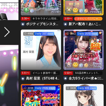
2
10
top
Place
アイドル
アナウンサー
5:30〜
キラキラタイム❕現在1
3:00〜
♪ かわいいだけじゃだ
位‼️差を広げたい‼️
めですか？
ポジティブモンスター👾絶対１位で横アリに立つ🌈✨
‪‪新アバ配布！あいこっこroom🐥🌱あいこ
4906
Daily 337 days
3862
Daily 2570 days
2
Place
アイドル
5:51〜
イベント参加中！握手
5:50〜
SG温存❣️コメント1回
会まってるよ〜
で無料の S求🧡
髙村 栞里（STU48 4期研究生）
全力Sライバー求🔥❤️‍🔥147cm深川史那のルーム🐸🎈
3598
Daily 2926 days
3430
Daily 405 days