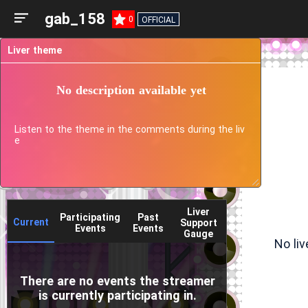
gab_158
0
OFFICIAL
Liver theme
No description available yet
Listen to the theme in the comments during the liv
e
Liver
Participating
Past
Current
Support
Events
Events
Gauge
No li
There are no events the streamer
is currently participating in.