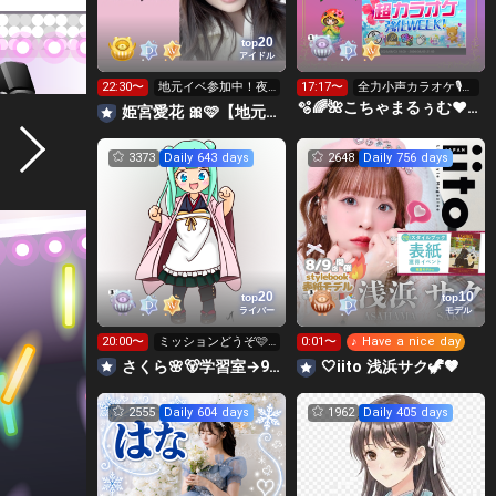
20
top
アイドル
22:30〜
地元イベ参加中！夜
17:17〜
全力小声カラオケ🎙️1
枠は妹も来ます✨️
wで333曲目標✨️🎶
🫧🌈🌺こちゃまるぅむ❤☀️🪕育児中️🪄7周年🫧
姫宮愛花 🎀🩷【地元イベ】
3373
Daily 643 days
2648
Daily 756 days
20
10
top
top
ライバー
モデル
20:00〜
ミッションどうぞ🩷
0:01〜
♪ Have a nice day
キラご協力宜しくお
さくら🌸🐻学習室→9日までサインイベ🩷
🤍iito ‎浅浜サク🦖🤎
願いします🙇
2555
Daily 604 days
1962
Daily 405 days