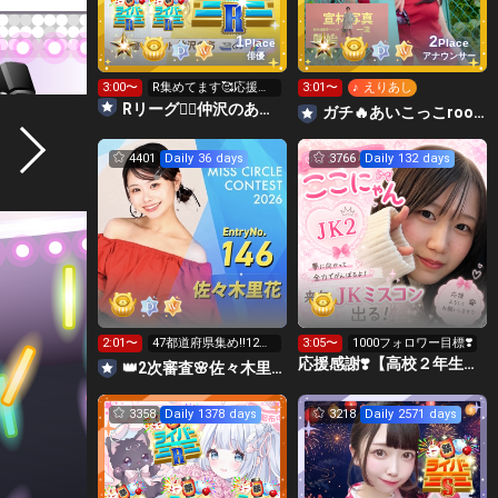
1
2
Place
Place
俳優
アナウンサー
3:00〜
R集めてます🥰応援し
3:01〜
♪ えりあし
て貰えたら嬉しいで
Rリーグ❤️‍🔥仲沢のあ⛴໒꒱· ﾟ🌈
ガチ🔥あいこっこroom🐥🌱あいこ
す❣️
4401
Daily 36 days
3766
Daily 132 days
2:01〜
47都道府県集め‼️12時
3:05〜
1000フォロワー目標❣️
から投票🗳️
応援感謝❣️【高校２年生】ここにゃん😻🍣
👑2次審査🌸佐々木里花❤️‍🔥 #ミスサークル2026
3358
Daily 1378 days
3218
Daily 2571 days