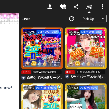
Unmute
Live
42917
Daily 2927 days
15902
Daily 2966 days
1
1
Place
Place
芸人
ミュージック
3:01〜
激求🔥限定欄のRリー
3:00〜
虹星大募集🌈S王投げ
グ👑全力ポイント勝負
れます👑👑👑
Sライバー王🔥全力決勝🗽🌈Annnnnaの空⛱
命懸けで求🔥Rリーグ👑夏祭実行委員長🎆こがちゃんのちばります
日🔥
 show!
5849
Daily 2575 days
4528
Daily 99 days