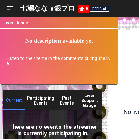
七瀬なな #銀プロ
0
OFFICIAL
Liver theme
No description available yet
Listen to the theme in the comments during the liv
e
Liver
Participating
Past
Current
Support
Events
Events
Gauge
No li
There are no events the streamer
is currently participating in.