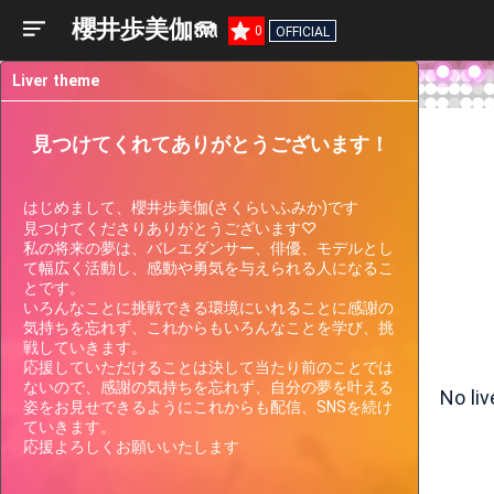
櫻井歩美伽🪼
0
OFFICIAL
Liver theme
見つけてくれてありがとうございます！
はじめまして、櫻井歩美伽(さくらいふみか)です

見つけてくださりありがとうございます♡

私の将来の夢は、バレエダンサー、俳優、モデルとし
て幅広く活動し、感動や勇気を与えられる人になるこ
とです。

いろんなことに挑戦できる環境にいれることに感謝の
気持ちを忘れず、これからもいろんなことを学び、挑
Liver
戦していきます。

Participating
Past
Current
Support
Events
Events
応援していただけることは決して当たり前のことでは
Gauge
ないので、感謝の気持ちを忘れず、自分の夢を叶える
No li
姿をお見せできるようにこれからも配信、SNSを続け
ていきます。

応援よろしくお願いいたします
There are no events the streamer
is currently participating in.