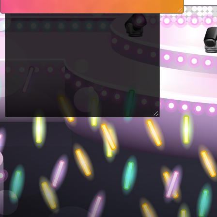
While participating, the event status
will be displayed on this page.