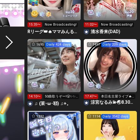
10
20
top
top
ミュージック
声優
15:35〜
Now Broadcasting!
11:02〜
Now Broadcasting!
Rリーグ👑🔥ママみんるーむ💁‍♀️💜
清水香来(DAD)
1695
Daily 424 days
1497
Daily 209 days
14:10〜
50曲歌うぞー!😤✨✨
17:47〜
本日名古屋ライブ🔥
あと13曲!!😆🌸
くる人教えてー
涼宮なるみ💫🌏8.30動員重要🔥
♫ (茉⁠･⁠ω⁠･⁠耶) ♫+。
1332
1114
Daily 3542 days