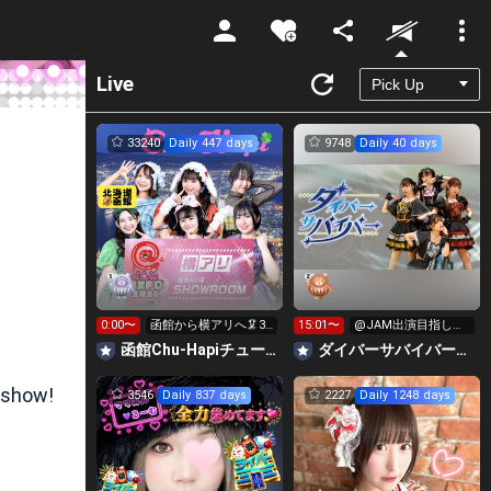
Unmute
Live
33240
Daily 447 days
9748
Daily 40 days
0:00〜
函館から横アリへ🦑33
15:01〜
@JAM出演目指して
0万pt目標！キラ星
イベント挑戦中！
函館Chu-Hapiチューハピ🌈
‪ダイバーサバイバー【公式】
求！
 show!
3546
Daily 837 days
2227
Daily 1248 days