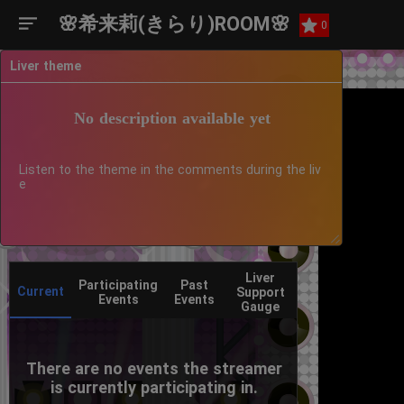
🌸希来莉(きらり)ROOM🌸
0
Liver theme
No description available yet
Listen to the theme in the comments during the liv
e
Liver
Participating
Past
Current
Support
Events
Events
Gauge
There are no events the streamer
is currently participating in.