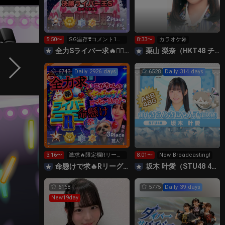
2
Place
アイドル
5:50〜
SG温存❣️コメント1回
8:33〜
カラオケ🎤
で無料の S求🧡
全力Sライバー求🔥❤️‍🔥147cm深川史那のルーム🐸🎈
栗山 梨奈（HKT48 チームKIV）
6743
Daily 2926 days
6528
Daily 314 days
3
Place
芸人
3:16〜
激求🔥限定欄Rリーグ
8:01〜
Now Broadcasting!
👑0時～枠に来れる方
命懸けで求🔥Rリーグ👑夏祭実行委員長🎆こがちゃんのちばります
坂木 叶愛（STU48 4期研究生）
ギフト温存
6168
5775
Daily 39 days
New19day