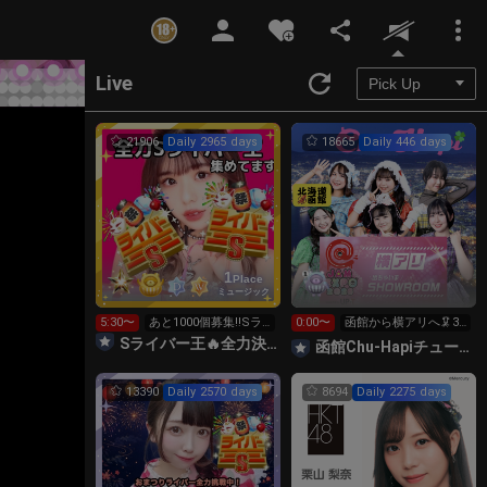
Unmute
Live
21906
Daily 2965 days
18665
Daily 446 days
1
Place
ミュージック
5:30〜
あと1000個募集‼️Sラ
0:00〜
函館から横アリへ🦑32
イバー王👑投げれま
0万pt目標！キラ星
Sライバー王🔥全力決勝🗽🌈Annnnnaの空⛱
函館Chu-Hapiチューハピ🌈
す！
求！
13390
Daily 2570 days
8694
Daily 2275 days