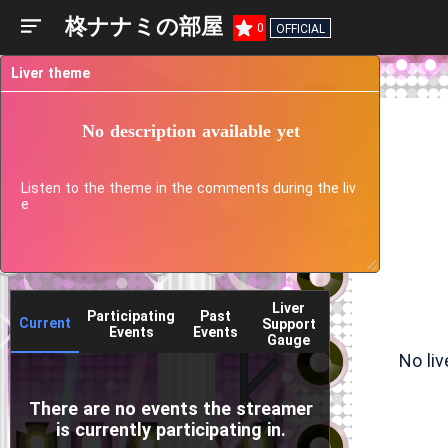
柊ナナミの部屋
0
OFFICIAL
Liver theme
No description available yet
Listen to the theme in the comments during the liv
e
Liver
Participating
Past
Current
Support
Events
Events
Gauge
No li
There are no events the streamer
is currently participating in.