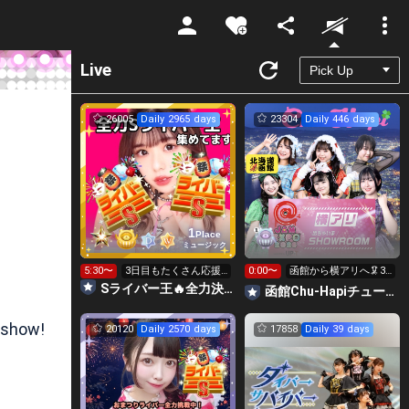
Unmute
Live
26005
Daily 2965 days
23304
Daily 446 days
1
Place
ミュージック
5:30〜
3日目もたくさん応援
0:00〜
函館から横アリへ🦑32
ありがとう♡♡
0万pt目標！キラ星
Sライバー王🔥全力決勝🗽🌈Annnnnaの空⛱
函館Chu-Hapiチューハピ🌈
求！
 show!
20120
Daily 2570 days
17858
Daily 39 days