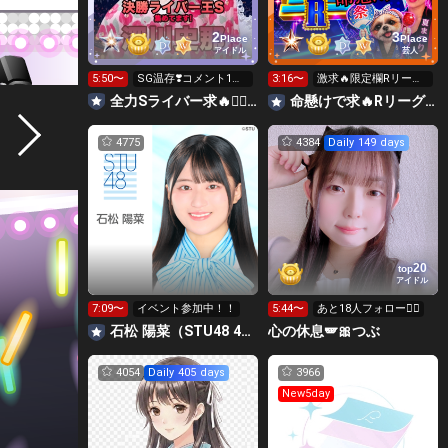
2
3
Place
Place
アイドル
芸人
5:50〜
SG温存❣️コメント1回
3:16〜
激求🔥限定欄Rリーグ
で無料の S求🧡
👑0時～枠に来れる方
全力Sライバー求🔥❤️‍🔥147cm深川史那のルーム🐸🎈
命懸けで求🔥Rリーグ👑夏祭実行委員長🎆こがちゃんのちばります
ギフト温存
4775
4384
Daily 149 days
20
top
アイドル
7:09〜
イベント参加中！！
5:44〜
あと18人フォロー🙇‍♀️
石松 陽菜（STU48 4期研究生）
心の休息🪽🎀つぶ
4054
Daily 405 days
3966
New5day