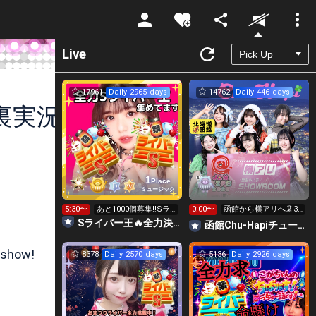
Unmute
Live
17961
Daily 2965 days
14762
Daily 446 days
 裏実況
1
Place
ミュージック
5:30〜
あと1000個募集‼️Sラ
0:00〜
函館から横アリへ🦑31
イバー王👑投げれま
0万ptで新メン発表！
Sライバー王🔥全力決勝🗽🌈Annnnnaの空⛱
函館Chu-Hapiチューハピ🌈
す！
 show!
8378
Daily 2570 days
5136
Daily 2926 days