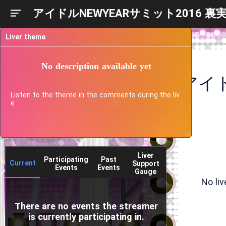
アイドルNEWYEARサミット2016 裏
Liver theme
No description available yet
アイド
Listen to the theme in the comments during the liv
e
Liver
Participating
Past
Current
Support
Events
Events
Gauge
No li
There are no events the streamer
is currently participating in.