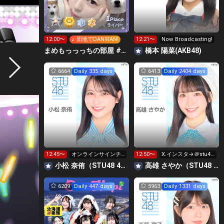
1
Place
ライバー
12:00〜
♪ 団地でDAN!RAN!
12:21〜
Now Broadcasting!
まめもっっっちの部屋 #Rリーグ🍑
橋本 陽菜(AKB48)
6664
Daily 335 days
6413
Daily 2404 days
12:45〜
オンラインサインチ
12:50〜
X.インスタ→＠stu48
ェキ会受付中〜💕
_sayan
小松 奈侑（STU48 4期研究生）
高雄 さやか（STU48 2期生）
6209
Daily 447 days
5963
Daily 1331 days