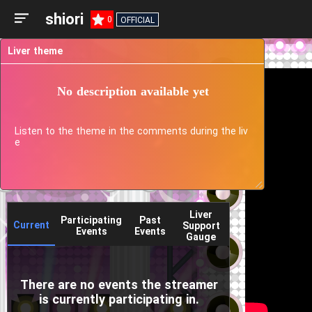
shiori
0
OFFICIAL
Liver theme
No description available yet
Listen to the theme in the comments during the liv
e
Liver
Participating
Past
Current
Support
Events
Events
Gauge
There are no events the streamer
is currently participating in.