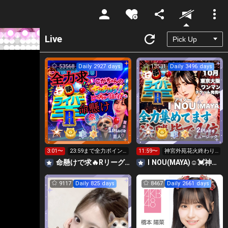
Unmute
Live
53568
Daily 2927 days
13531
Daily 3496 days
1
2
Place
Place
芸人
ミュージック
3:01〜
23:59まで全力ポイン
11:59〜
神宮外苑花火終わり
ト勝負🔥R👑12時～投
ました🙏24時迄全力
命懸けで求🔥Rリーグ👑夏祭実行委員長🎆こがちゃんのちばります
I NOU(MAYA)☺︎︎︎︎💓神宮外苑花火大会当日‼️
げ可
ランキング
9117
Daily 825 days
8467
Daily 2661 days