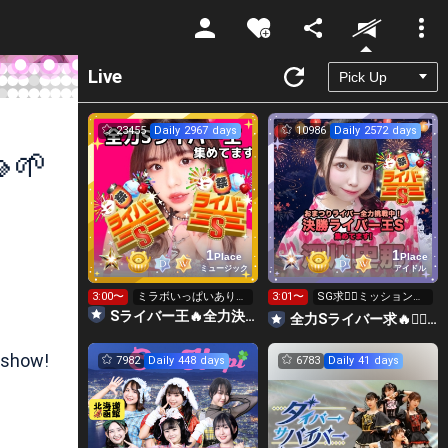
Unmute
Live
23455
Daily 2967 days
10986
Daily 2572 days
🌱‬
1
1
Place
Place
ミュージック
アイドル
3:00〜
ミラボいっぱいありが
3:01〜
SG求❤️‍🔥ミッション無
とう❤️本日最終日‼️
料ライバー王 S求👑
Sライバー王🔥全力決勝🗽🌈Annnnnaの空⛱
全力Sライバー求🔥❤️‍🔥147cm深川史那のルーム🐸🎈
 show!
7982
Daily 448 days
6783
Daily 41 days