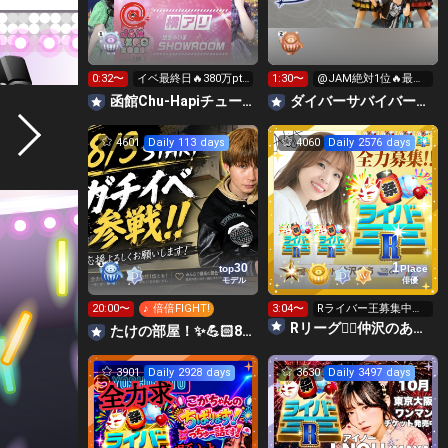
0:32〜
イベ最終日🔥380万pt
1:30〜
@JAM絶対1位🔥最終
いきたい！
枠はミニライブ‼️
函館Chu-Hapiチューハピ🌈
‪ダイバーサバイバー【公式】
4601
Daily 113 days
4060
Daily 2576 days
1
30
top
Place
モデル
俳優
20:00〜
♪ 倍倍FIGHT!
3:04〜
Rライバー王募集中🥺
✨
Rリーグ❤️‍🔥仲沢のあ⛴໒꒱· ﾟ🌈
たけの部屋！✨️💪🏻8月3日からガチ！💪🏻
3901
Daily 2928 days
3630
Daily 3497 days