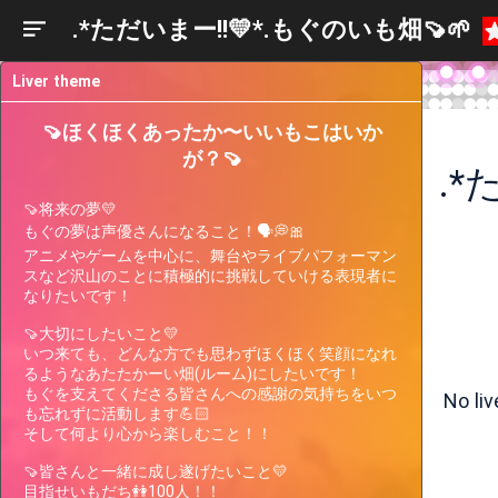
.*ただいまー!!💛*.もぐのいも畑‪🍠‪🌱‬
Liver theme
🍠ほくほくあったか〜いいもこはいか
が？🍠
.*
🍠将来の夢💛

もぐの夢は声優さんになること！🗣💭🎀

アニメやゲームを中心に、舞台やライブパフォーマン
スなど沢山のことに積極的に挑戦していける表現者に
なりたいです！

🍠大切にしたいこと💛

Liver
Participating
Past
いつ来ても、どんな方でも思わずほくほく笑顔になれ
Current
Support
Events
Events
るようなあたたかーい畑(ルーム)にしたいです！

Gauge
もぐを支えてくださる皆さんへの感謝の気持ちをいつ
No li
も忘れずに活動します💪🏻

そして何より心から楽しむこと！！

There are no events the streamer
🍠皆さんと一緒に成し遂げたいこと💛

is currently participating in.
目指せいもだち👭100人！！
