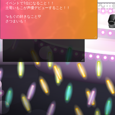
While participating, the event status
イベントで1位になること！！

will be displayed on this page.
土竜いもこが声優デビューすること！！

🍠もぐの好きなこと💛

さつまいも！