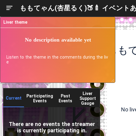
ももてゃん(杏星るく)🍑🍼 イベン
Liver theme
No description available yet
Listen to the theme in the comments during the liv
e
Liver
Participating
Past
Current
Support
Events
Events
Gauge
No li
There are no events the streamer
is currently participating in.