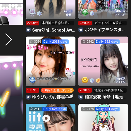
3
20
top
Place
俳優
アイドル
22:00〜
本日誕生日🎂決勝2日
23:00〜
ガチイベ中‼️🔥現在2
目です😊応援お願い
位‼️🆘
ポジティブモンスター👾絶対１位で横アリに立つ🌈✨
Sera🤍🫧_School Award 2026
します！
3056
Daily 2063 days
2442
Daily 382 days
20
top
アイドル
18:59〜
♪ #あくあ色ぱれっと
23:01〜
地元イベ参加中！応
援していただけると
ゆうぴぃのお部屋🌰🌈
姫宮愛花 🎀🩷【地元イベ】
嬉しいです🙏
2411
Daily 628 days
2178
Daily 644 days