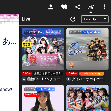
Unmute
Live
42833
Daily 447 days
30157
Daily 40 days
ももてゃん(杏星るく)🍑🍼 イベントありがとうございました
0:00〜
函館から横アリへ🦑9
15:01〜
♪ only my railgun
時までに340万pt目標
函館Chu-Hapiチューハピ🌈
‪ダイバーサバイバー【公式】
 show!
3755
Daily 25 days
3306
New26day