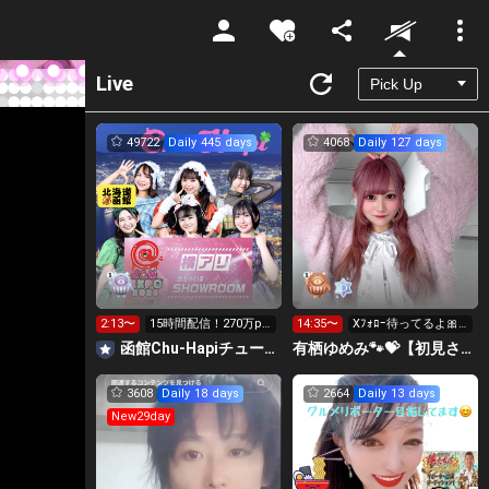
Unmute
Live
49722
Daily 445 days
4068
Daily 127 days
2:13〜
15時間配信！270万pt
14:35〜
Xﾌｫﾛｰ待ってるよ🎀
横アリへGO‼️
💖
函館Chu-Hapiチューハピ🌈
有栖ゆめみ🐾💝【初見さん大歓迎】
3608
Daily 18 days
2664
Daily 13 days
New29day