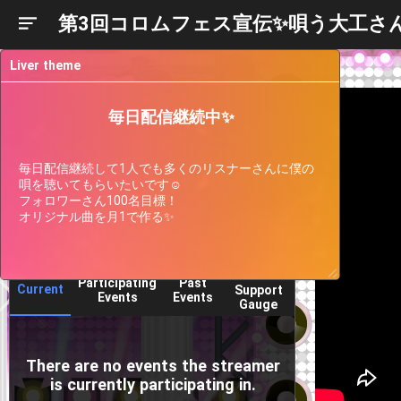
第3回コロムフェス宣伝✨唄う大工さん
Liver theme
毎日配信継続中✨
毎日配信継続して1人でも多くのリスナーさんに僕の
唄を聴いてもらいたいです☺️

フォロワーさん100名目標！

オリジナル曲を月1で作る✨
Liver
Participating
Past
Current
Support
Events
Events
Gauge
There are no events the streamer
is currently participating in.