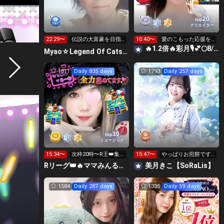
20
top
クリエイター
22:29〜
伝説の大富豪を目指
10:40〜
愛のこもった応援を
します🐱
日々ありがとうござ
🔥1.2倍🔥彩月🎙️💕🌕8/12マイスタ🔥
Myao☆Legend Of Cats Eyes🐱
います✊🩷
1811
Daily 835 days
1793
Daily 257 days
10
top
ミュージック
15:34〜
次枠20時〜R王👑集
15:47〜
やっぱりお煎餅です
めます🙋‍♀️
なぁ🍘焼きませんよ
Rリーグ👑🔥ママみんるーむ💁‍♀️💜
美月きこ【SoRaLis】
1584
Daily 287 days
1335
Daily 59 days