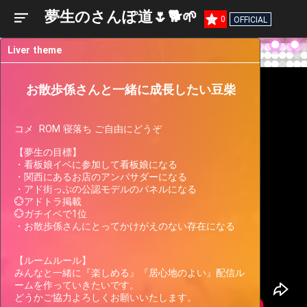
夢生のさんぽ道🌷🐕🌱
0
OFFICIAL
Liver theme
お散歩係さんと一緒に成長したい豆柴
コメ  ROM 寝落ち ご自由にどうぞ

【夢生の目標】

・看板娘イベに参加して看板娘になる

・関西にあるお店のアンバサダーになる

・アド街っぷの公認モデルのパネルになる

💮アドトラ掲載

Liver
💮ガチイベで1位

Participating
Past
Current
Support
・お散歩係さんにとってかけがえのない存在になる

Events
Events
Gauge
Only 2 left to go.
quest × ranking
【ルームルール】

【Silver〜Green限定】ガッツリすすれ！麺の
みんなと一緒に『楽しめる』『居心地のよい』配信ル
祭典で満腹WEEK Vol.8[Green1~Blue3]1
ームを作っていきたいです。

どうかご協力よろしくお願いいたします。
