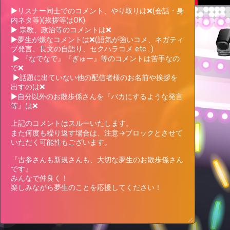
▶リスナー同士でのコメント、やり取りは❌(会話・身
内ネタ等)(挨拶等はOK)

▶ 宗教、政治等のコメントは❌

▶夢生が嫌なコメントは❌(語気が強いコメ、ネガティ
ブ発言、長文の自語り、セクハラコメ etc...)

 ▶ 『なでなで』『ぎゅー』等のコメントは苦手なの
お星お種、お散歩係さん募集中📛 ひ
で❌

とりひとりの応援が力になっておりま
 ▶話題に出ていない他の配信者様のお名前や挨拶を
す。 ほんまにありがとうございま
Expand text
出すのは❌

す！
▶自分以外のお散歩係さんを『バカにするような発言
👑
Current ranking & support pt
TOP50
等』は❌

12Place
+2,515pt
11Place
上記のコメントはスルーいたします。

12,109pt
-1,243pt
13Place
また何度も繰り返す場合は、注意→ブロックとさせて
いただく可能性もございます。

『古参さんも新規さんも、大切な夢生のお散歩係さん
🎁
Target Lv, Support pt, Benefits
All 2Lv
です』

Goals
2Lv
300,000pt
みんなで仲良く！

楽しみながら夢生のことを応援してください！
287,891pt more to achieve
オリジナルアバター制作権獲得！