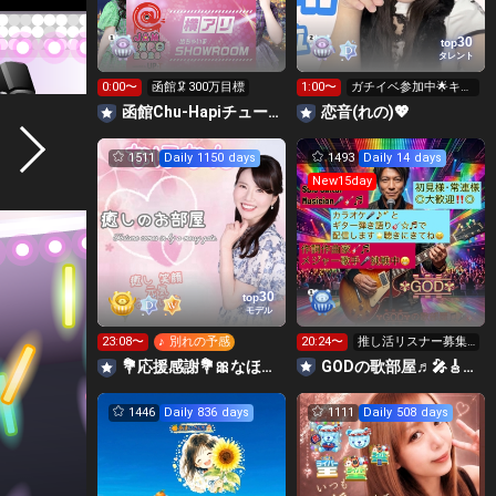
30
top
タレント
0:00〜
函館🦑300万目標
1:00〜
ガチイベ参加中🌟キラ
キラからの応援(ღ✪ｖ
函館Chu-Hapiチューハピ🌈
恋音(れの)💖
✪)
1511
Daily 1150 days
1493
Daily 14 days
New15day
30
top
モデル
23:08〜
♪ 別れの予感
20:24〜
推し活リスナー募集
中、皆様楽しんでい
💐応援感謝💐🎀なほなん癒しのお部屋🧸🌷🌺
GODの歌部屋♬🎤🎸☆♬🌟
って下さい😆🎸
1446
Daily 836 days
1111
Daily 508 days