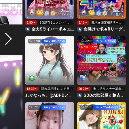
2
3
Place
Place
アイドル
芸人
5:50〜
SG温存❣️コメント1回
3:16〜
激求🔥限定欄Rリーグ
で無料の S求🧡
👑0時～枠に来れる方
全力Sライバー求🔥❤️‍🔥147cm深川史那のルーム🐸🎈
命懸けで求🔥Rリーグ👑夏祭実行委員長🎆こがちゃんのちばります
ギフト温存
3781
Daily 405 days
3285
Daily 14 days
New15day
18:37〜
隠れ就活生による日
20:24〜
推し活リスナー募集
常⭐️
中、皆様楽しんでい
わかなっち。@ADHDと手帳タイム
GODの歌部屋♬🎤🎸☆♬🌟
って下さい😆🎸
3210
Daily 149 days
3100
Daily 2574 days