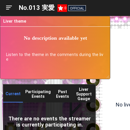
No.013 実愛
0
OFFICIAL
Liver theme
No description available yet
Listen to the theme in the comments during the liv
e
Liver
Participating
Past
Current
Support
Events
Events
Gauge
No li
There are no events the streamer
is currently participating in.