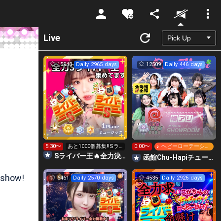
Unmute
Live
15948
Daily 2965 days
12509
Daily 446 days
1
Place
ミュージック
5:30〜
あと1000個募集‼️Sラ
0:00〜
♪ ヘビーローテーショ
イバー王👑投げれま
ン
Sライバー王🔥全力決勝🗽🌈Annnnnaの空⛱
函館Chu-Hapiチューハピ🌈
す！
 show!
6461
Daily 2570 days
4535
Daily 2926 days