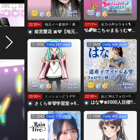
20
top
アイドル
22:30〜
地元イベ参加中！夜
17:17〜
全力小声カラオケ🎙️1
枠は妹も来ます✨️
wで333曲目標✨️🎶
🫧🌈🌺こちゃまるぅむ❤☀️🪕育児中️🪄7周年🫧
姫宮愛花 🎀🩷【地元イベ】
3336
Daily 643 days
2449
Daily 604 days
1
20
top
Place
ライバー
モデル
20:00〜
ミッションどうぞ🩷
22:30〜
あと34人フォロー‼️す
キラご協力宜しくお
っぴん🙇‍♀️
はな💙❄️3000人目標‼️TGC1位😭道産子アイドル志望
さくら🌸🐻学習室→9日までサインイベ🩷
願いします🙇
2242
Daily 778 days
1908
Daily 405 days