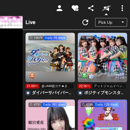
Unmute
Live
10079
Daily 39 days
9992
10
top
アイドル
21:00〜
@JAM超ガチ🔥きら
22:56〜
アットジャムイベン
星広告星など求！
ト参加中！絶対1
‪ダイバーサバイバー【公式】
ポジティブモンスター👾絶対１位で横アリに立つ🌈✨
位！！
4751
Daily 381 days
4586
Daily 128 days