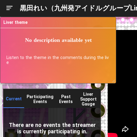
黒田れい（九州発アイドルグループLi
Liver theme
No description available yet
Listen to the theme in the comments during the liv
e
Liver
Participating
Past
Current
Support
Events
Events
Gauge
There are no events the streamer
is currently participating in.