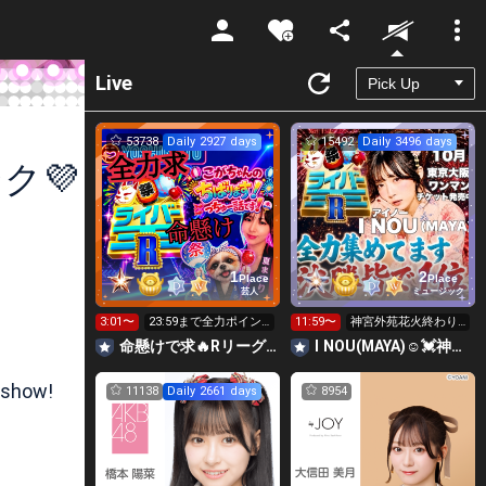
Unmute
Live
53738
Daily 2927 days
15492
Daily 3496 days
ク💜
1
2
Place
Place
芸人
ミュージック
3:01〜
23:59まで全力ポイン
11:59〜
神宮外苑花火終わり
ト勝負🔥R👑12時～投
ました🙏24時迄全力
命懸けで求🔥Rリーグ👑夏祭実行委員長🎆こがちゃんのちばります
I NOU(MAYA)☺︎︎︎︎💓神宮外苑花火大会当日‼️
げ可
ランキング
 show!
11138
Daily 2661 days
8954