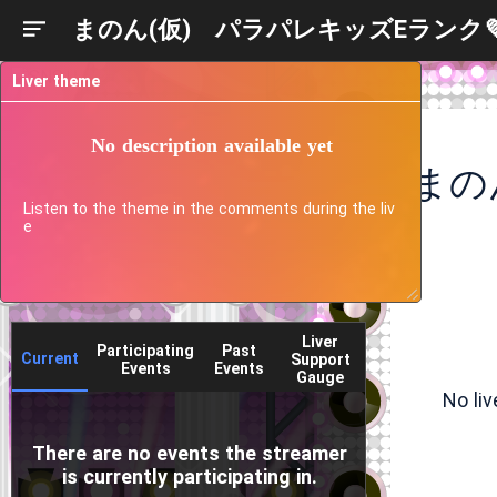
まのん(仮) パラパレキッズEランク
Liver theme
No description available yet
まの
Listen to the theme in the comments during the liv
e
Liver
Participating
Past
Current
Support
Events
Events
Gauge
No li
There are no events the streamer
is currently participating in.