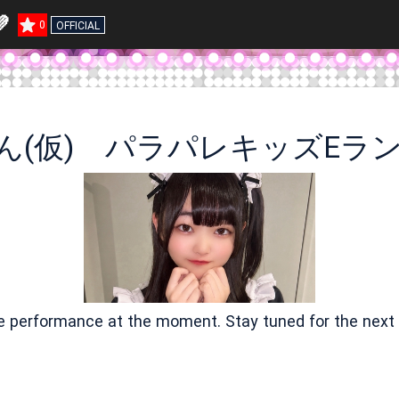

0
OFFICIAL
ん(仮) パラパレキッズEラン
ve performance at the moment. Stay tuned for the next