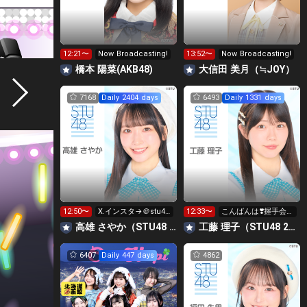
12:21〜
Now Broadcasting!
13:52〜
Now Broadcasting!
橋本 陽菜(AKB48)
大信田 美月（≒JOY）
7168
Daily 2404 days
6493
Daily 1331 days
12:50〜
X.インスタ→＠stu48
12:33〜
こんばんは❣️握手会受
_sayan
付中〜
高雄 さやか（STU48 2期生）
工藤 理子（STU48 2期生）
6407
Daily 447 days
4862