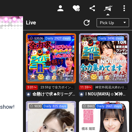
Unmute
Live
53536
Daily 2927 days
12416
Daily 3496 days
1
2
Place
Place
芸人
ミュージック
3:01〜
23:59まで全力ポイン
11:59〜
神宮外苑花火終わり
ト勝負🔥R👑12時～投
ました🙏24時迄全力
命懸けで求🔥Rリーグ👑夏祭実行委員長🎆こがちゃんのちばります
I NOU(MAYA)☺︎︎︎︎💓神宮外苑花火大会当日‼️
げ可
ランキング
 show!
9030
Daily 825 days
8443
Daily 2661 days