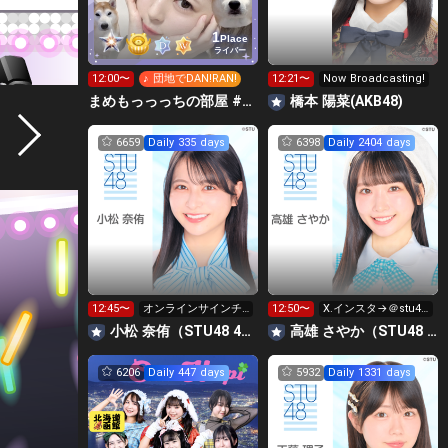
1
Place
ライバー
12:00〜
♪ 団地でDAN!RAN!
12:21〜
Now Broadcasting!
まめもっっっちの部屋 #Rリーグ🍑
橋本 陽菜(AKB48)
6659
Daily 335 days
6398
Daily 2404 days
12:45〜
オンラインサインチ
12:50〜
X.インスタ→＠stu48
ェキ会受付中〜💕
_sayan
小松 奈侑（STU48 4期研究生）
高雄 さやか（STU48 2期生）
6206
Daily 447 days
5932
Daily 1331 days