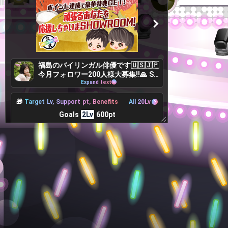
福島のバイリンガル俳優です🇺🇸🇯🇵
今月フォロワー200人様大募集‼️🙏 SN
Sもぜひ✨
Expand text
🎁
Target Lv, Support pt, Benefits
All 20Lv
Goals
2Lv
600pt
600pt more to achieve
まずは元気よく自己紹介をしてみよう(こま
めにするのがGood！)
👤
Contributing user
TOP100
ーーーーー
ーーーーー
1
4
---pt
---pt
ーーーーー
ーーーーー
2
5