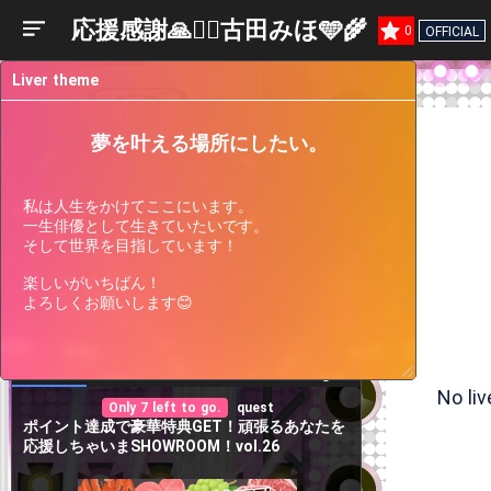
応援感謝🙏❤️‍🔥古田みほ🩵🌾
0
OFFICIAL
Liver theme
夢を叶える場所にしたい。
私は人生をかけてここにいます。

一生俳優として生きていたいです。

そして世界を目指しています！

楽しいがいちばん！

よろしくお願いします😊
Liver
Participating
Past
Current
Support
Events
Events
Gauge
No li
Only 7 left to go.
quest
ポイント達成で豪華特典GET！頑張るあなたを
応援しちゃいまSHOWROOM！vol.26