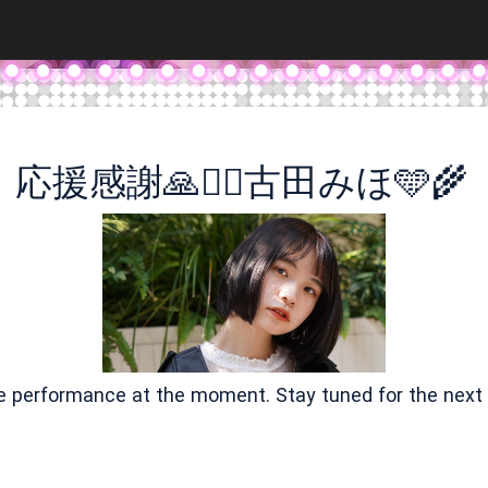
応援感謝🙏❤️‍🔥古田みほ🩵🌾
ve performance at the moment. Stay tuned for the next