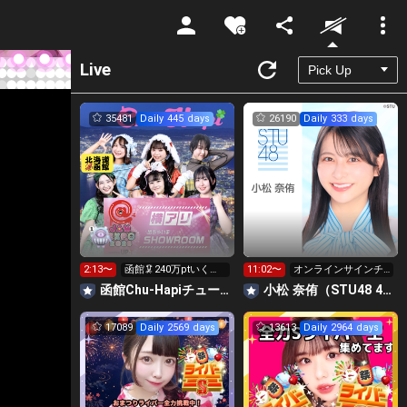
Unmute
Live
35481
Daily 445 days
26190
Daily 333 days
2:13〜
函館🦑240万ptいく
11:02〜
オンラインサインチ
ぞ！
ェキ会と握手会受付
函館Chu-Hapiチューハピ🌈
小松 奈侑（STU48 4期研究生）
中︎💕︎︎
17089
Daily 2569 days
13613
Daily 2964 days