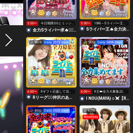
2
1
Place
Place
アイドル
ミュージック
5:50〜
今日期限SGとミッシ
5:30〜
15時～Sライバー王👑
ョン無料Sライバー求
投げれます
Sライバー王🔥全力決勝🗽🌈Annnnnaの空⛱
全力Sライバー求🔥❤️‍🔥147cm深川史那のルーム🐸🎈
❤️‍🔥
9618
Daily 2573 days
9437
Daily 3494 days
1
3
Place
Place
俳優
ミュージック
6:00〜
Rギフト応援して頂け
6:00〜
R王👑全力大募集22時
ると嬉しいです🥰初🔥
迄‼️SG星種8日迄温存
Rリーグ❤️‍🔥仲沢のあ⛴໒꒱· ﾟ🌈
I NOU(MAYA)☺︎︎︎︎💓【R決勝】力合わせて🤝
8552
Daily 2925 days
6390
New6day