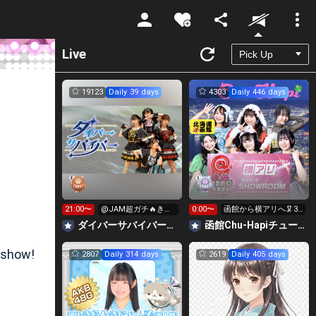
Unmute
Live
19123
Daily 39 days
4303
Daily 446 days
21:00〜
@JAM超ガチ🔥きら
0:00〜
函館から横アリへ🦑30
星広告星など求！
0万目標！キラ星
‪ダイバーサバイバー【公式】
函館Chu-Hapiチューハピ🌈
【求】
 show!
2807
Daily 314 days
2619
Daily 405 days