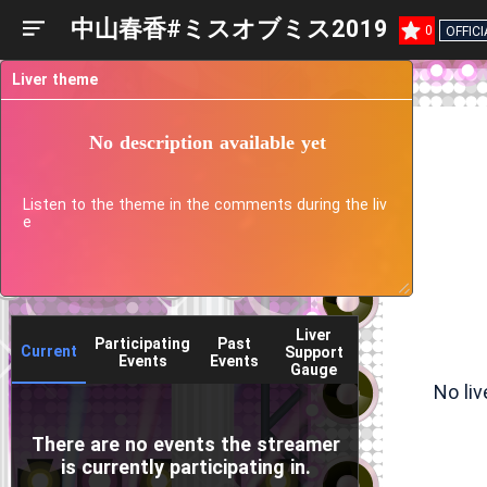
中山春香#ミスオブミス2019
0
OFFICI
Liver theme
No description available yet
Listen to the theme in the comments during the liv
e
Liver
Participating
Past
Current
Support
Events
Events
Gauge
No li
There are no events the streamer
is currently participating in.