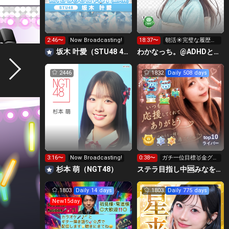
2:46〜
Now Broadcasting!
18:37〜
朝活☀️完璧な履歴書
作りたい@隠れ就活
坂木 叶愛（STU48 4期研究生）
わかなっち。@ADHDと手帳タイム
生
2446
1832
Daily 508 days
10
top
ライバー
3:16〜
Now Broadcasting!
0:38〜
ガチ一位目標🥇金グリ
🌟新ギフト🎁集め中🌻
杉本 萌（NGT48）
ステラ目指し中🆘みなをアワードへ連れてって😭🙏
1803
Daily 14 days
1803
Daily 775 days
New15day