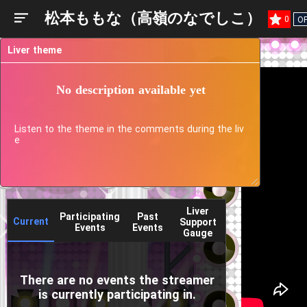
松本ももな（高嶺のなでしこ）
0
OF
Liver theme
No description available yet
Listen to the theme in the comments during the liv
e
Liver
Participating
Past
Current
Support
Events
Events
Gauge
There are no events the streamer
is currently participating in.