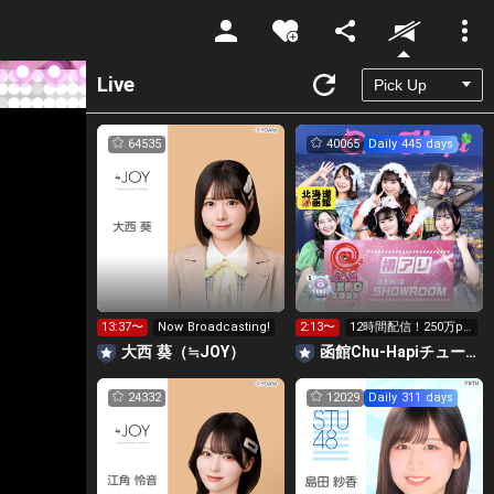
Unmute
Live
64535
40065
Daily 445 days
13:37〜
Now Broadcasting!
2:13〜
12時間配信！250万pt
横アリへGO‼️
大西 葵（≒JOY）
函館Chu-Hapiチューハピ🌈
24332
12029
Daily 311 days