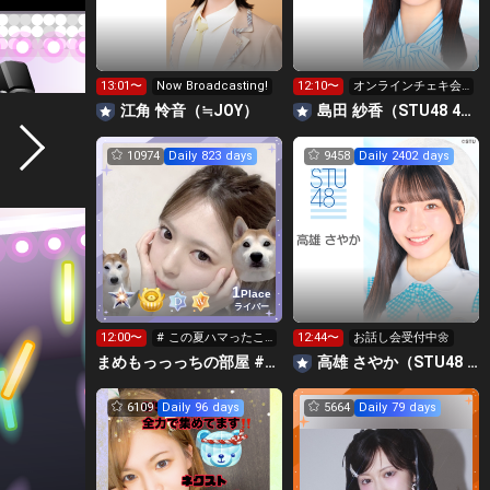
13:01〜
Now Broadcasting!
12:10〜
オンラインチェキ会
受付中！
江角 怜音（≒JOY）
島田 紗香（STU48 4期研究生）
10974
Daily 823 days
9458
Daily 2402 days
1
Place
ライバー
12:00〜
# この夏ハマったこ
12:44〜
お話し会受付中🌼
と
まめもっっっちの部屋 #Rリーグ🍑
高雄 さやか（STU48 2期生）
6109
Daily 96 days
5664
Daily 79 days