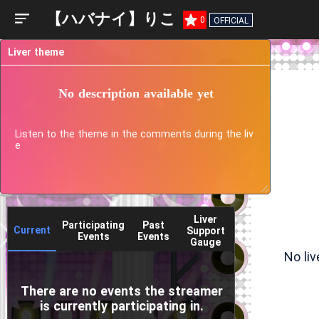
【ハバナイ】りこ
0
OFFICIAL
Liver theme
No description available yet
Listen to the theme in the comments during the liv
e
Liver
Participating
Past
Current
Support
Events
Events
Gauge
No li
There are no events the streamer
is currently participating in.