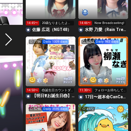
14:45〜
20歳なりましたよ
14:46〜
Now Broadcasting!
ー！
佐藤 広花（NGT48）
水野 乃愛（Rain Tree）
7786
Daily 1009 days
6093
Daily 983 days
10
20
top
top
タレント
アイドル
14:50〜
🎂誕生日カウントダ
11:30〜
フォローお待ちして
ウン🎂
おります！！
【明日❣️お誕生日🎂】長谷川新奈🐰🥕
17日〜超本命CanCamリベンジ超ガチ🔥柳瀬なぎ🍭🍩
5790
Daily 3595 days
4972