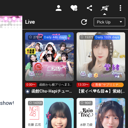
Unmute
Live
27554
Daily 446 days
15372
Daily 1039 days
2
Place
声優
0:00〜
函館から横アリへ🦑32
13:33〜
♪ 青春”サブリミナ
0万pt目標！キラ星
ル”
函館Chu-Hapiチューハピ🌈
【紫イベ💜💪🏻🔥】紫緒(しお)ルーム💜🧸
求！
 show!
14358
9041