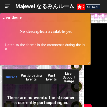
Majewel なるみんルーム
0
OFFICIAL
Liver theme
No description available yet
Listen to the theme in the comments during the liv
e
Liver
Participating
Past
Current
Support
Events
Events
Gauge
There are no events the streamer
is currently participating in.