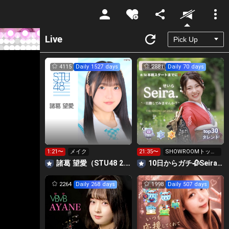
Unmute
Live
4115
Daily 1527 days
2881
Daily 70 days
30
top
タレント
1:21〜
メイク
21:35〜
SHOWROOMトップ
バナー掲載中❣️✨️
諸葛 望愛（STU48 2.5期生）
10日からガチ🥀Seira💫THE KIMONO girl
2264
Daily 268 days
1998
Daily 507 days