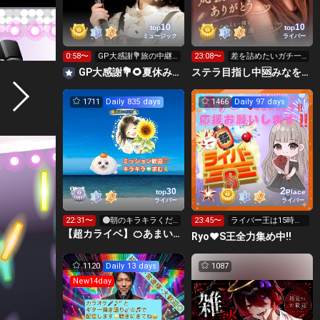
10
10
top
top
ミュージック
ライバー
0:58〜
GP大感謝💐旅の中継
23:08〜
差を詰めたいガチ一
地点からお届け✈️
位🥇金グリ🌟新ギフ
GP大感謝💐🌻夏休み中🌻🎻AYANE🌐VÏBVÏB🤖
ステラ目指し中🆘みなをアワードへ連れてって😭🙏
ト🎁
1711
Daily 835 days
1466
Daily 97 days
2
30
top
Place
ライバー
ライバー
22:31〜
🟠朝のキラキラくだ
23:45〜
ライバー王は15時か
さい☀️おはようござ
らお願いします🙏
【超カライベ】🍊あまいさんち🏠わんだふるDAYS🍀︎
Ryo♥️S王全力集め中‼️
います
1120
Daily 13 days
1087
New14day