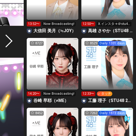
13:52〜
Now Broadcasting!
12:50〜
X.インスタ→＠stu48
_sayan
大信田 美月（≒JOY）
高雄 さやか（STU48 2期生）
8727
8529
Daily 1331 days
14:20〜
Now Broadcasting!
12:33〜
♪ タッチ
谷崎 早耶（≠ME）
工藤 理子（STU48 2期生）
8452
7262
Daily 1873 days