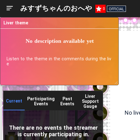
みすずちゃんのおへや
0
OFFICIAL
Liver theme
No description available yet
Listen to the theme in the comments during the liv
e
Liver
Participating
Past
Current
Support
Events
Events
Gauge
No li
There are no events the streamer
is currently participating in.