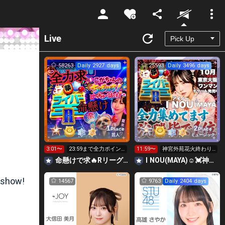
Unmute
Live
58263
Daily 2927 days
25593
Daily 3496 days
1
2
Place
Place
芸人
ミュージック
3:01〜
23:59まで全力ポイン
11:59〜
神宮外苑花火終わり
ト勝負🔥R👑12時～投
ました🙏24時迄全力
命懸けで求🔥Rリーグ👑夏祭実行委員長🎆こがちゃんのちばります
I NOU(MAYA)☺︎︎︎︎💓神宮外苑花火大会当日‼️
げ可
ランキング
 show!
14567
9763
Daily 2404 days