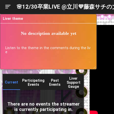
🌸12/30卒業LIVE @立川💜藤森サ
Liver theme
No description available yet
Listen to the theme in the comments during the liv
e
Liver
Participating
Past
Current
Support
Events
Events
Gauge
There are no events the streamer
is currently participating in.