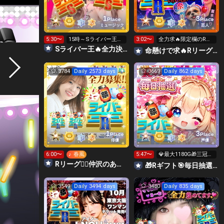
1
3
Place
Place
ミュージック
芸人
5:30〜
15時～Sライバー王👑
3:02〜
全力求🔥限定欄のRリ
投げれます
ーグギフト🙏8日まで
Sライバー王🔥全力決勝🗽🌈Annnnnaの空⛱
命懸けで求🔥Rリーグ👑夏祭実行委員長🎆こがちゃんのちばります
色々温存
3784
Daily 2573 days
3669
Daily 862 days
1
3
Place
Place
俳優
声優
6:00〜
♪ 春風
5:47〜
💎最大1180G🎁三冠王
&Rギフト💗毎日ミ
Rリーグ❤️‍🔥仲沢のあ⛴໒꒱· ﾟ🌈
🎁Rギフト🎯毎日抽選✨決勝🍓⑧みゅうにゃ♥えみり
3549
Daily 3494 days
3480
Daily 835 days