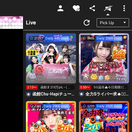
Unmute
Live
21757
Daily 445 days
7486
Daily 2569 days
3
Place
アイドル
2:13〜
函館🦑210万ptいく
5:50〜
SG温存⚠️今日期限だ
ぞ！
けください💞
函館Chu-Hapiチューハピ🌈
全力Sライバー求🔥❤️‍🔥147cm深川史那のルーム🐸🎈
7201
Daily 2964 days
5299
Daily 2925 days