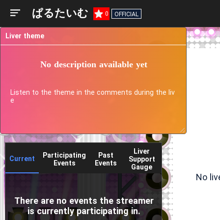
ぱるたいむ
0
OFFICIAL
Liver theme
No description available yet
Listen to the theme in the comments during the liv
e
Liver
Participating
Past
Current
Support
Events
Events
Gauge
No li
There are no events the streamer
is currently participating in.