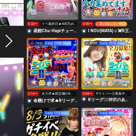
2
Place
ミュージック
0:32〜
イベ最終日🔥400万pt
3:00〜
♪ 君の知らない物語
いきたい！
函館Chu-Hapiチューハピ🌈
I NOU(MAYA)☺︎︎︎︎💓R王決勝全力挑戦‼️
7432
Daily 2928 days
6588
Daily 2576 days
1
1
Place
Place
芸人
俳優
2:15〜
全力求🔥限定欄のR👑
3:04〜
Rライバー王募集中🥺
ギフト🙏昨日のR日間
✨
Rリーグ❤️‍🔥仲沢のあ⛴໒꒱· ﾟ🌈
命懸けで求🔥Rリーグ👑夏祭実行委員長🎆こがちゃんのちばります
🥇感謝😭
6119
Daily 113 days
5056
Daily 865 days