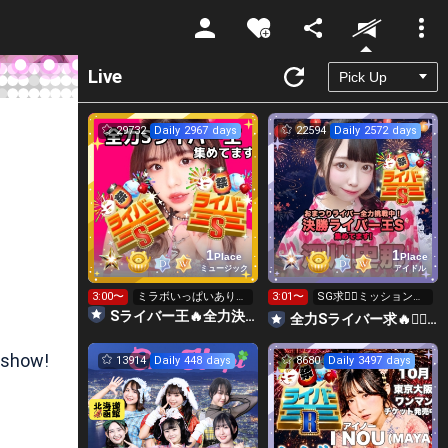
Unmute
Live
29732
Daily 2967 days
22594
Daily 2572 days
1
1
Place
Place
ミュージック
アイドル
3:00〜
ミラボいっぱいありが
3:01〜
SG求❤️‍🔥ミッション無
とう❤️本日最終日‼️
料ライバー王 S求👑
Sライバー王🔥全力決勝🗽🌈Annnnnaの空⛱
全力Sライバー求🔥❤️‍🔥147cm深川史那のルーム🐸🎈
 show!
13914
Daily 448 days
8680
Daily 3497 days