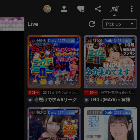
Unmute
Live
66548
Daily 2927 days
31905
Daily 3496 days
1
2
Place
Place
芸人
ミュージック
3:01〜
23:59まで全力ポイン
11:59〜
神宮外苑花火終わり
ト勝負🔥R👑12時～投
ました🙏24時迄全力
命懸けで求🔥Rリーグ👑夏祭実行委員長🎆こがちゃんのちばります
I NOU(MAYA)☺︎︎︎︎💓神宮外苑花火大会当日‼️
げ可
ランキング
16242
Daily 2571 days
13510
Daily 2393 days