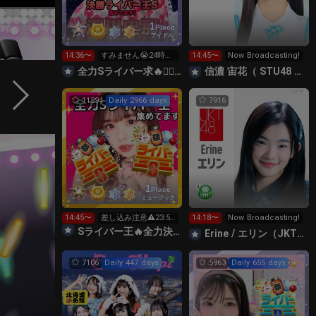
1
Place
アイドル
14:36〜
すみません😭24時ま
14:45〜
Now Broadcasting!
で今日限定ランキン
全力Sライバー求🔥❤️‍🔥147cm深川史那のルーム🐸🎈
信濃 宙花（ STU48 ドラフト3期生 ）
グ❤️‍🔥
11394
Daily 2966 days
7916
1
Place
ミュージック
14:45〜
差し込み注意⚠️23:59
14:18〜
Now Broadcasting!
まで
Sライバー王🔥全力決勝🗽🌈Annnnnaの空⛱
Erine / エリン（JKT48）
7106
Daily 447 days
5963
Daily 655 days