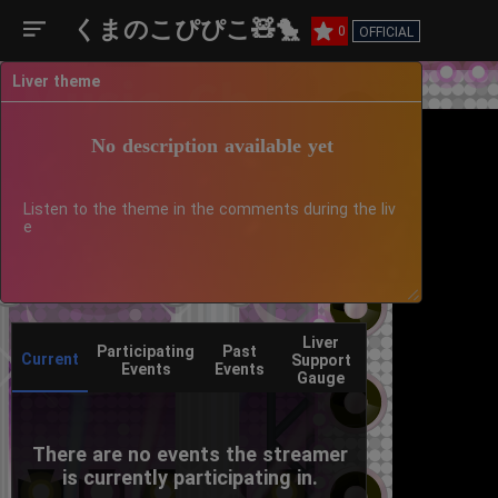
くまのこぴぴこ🧸🐤
0
OFFICIAL
Liver theme
No description available yet
Listen to the theme in the comments during the liv
e
Liver
Participating
Past
Current
Support
Events
Events
Gauge
There are no events the streamer
is currently participating in.