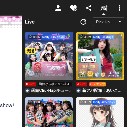
Unmute
Live
8356
Daily 446 days
3959
Daily 98 days
2
Place
アナウンサー
0:00〜
函館から横アリへ🦑31
3:00〜
♪ ファンサ
0万目標！キラ星
函館Chu-Hapiチューハピ🌈
‪‪新アバ配布！あいこっこroom🐥🌱あいこ
【求】
3588
3059
Daily 405 days
 show!