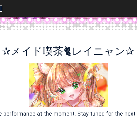
L
✰メイド喫茶🐈️レイニャン✰
ve performance at the moment. Stay tuned for the next