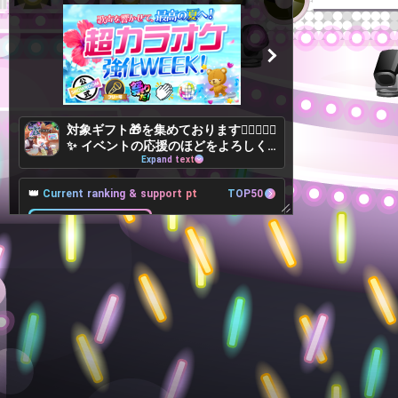
対象ギフト🎁を集めております🙇🏻‍♀️✨✨
✨ イベントの応援のほどをよろしく
Expand text
お願い致します🙇🏻‍♀️✨✨✨
👑
Current ranking & support pt
TOP50
9Place
+11,857pt
8Place
104,229pt
-198pt
10Place
🎁
Target Lv, Support pt, Benefits
All 40Lv
Goals
19Lv
120,000pt
15,771pt more to achieve
いつも配信に来てくれるリスナーさんの中