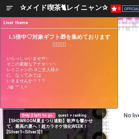
✰メイド喫茶🐈️レイニャン✰
0
OFFICIA
Liver theme
1.5倍中♡対象ギフト🎁を集めております
🙇🏻‍♀️✨
いらっしゃいませ🫶✨ 

そこの素敵なアナタ✨✨✨

レイニャンの ✰ご主人様✰ 

に、なってみては

いきませんか？？？

◟꒰◍ ´꒳` ꒱◞✨
Liver
Participating
Past
Current
Support
Events
Events
Gauge
No li
Only 2 left to go.
quest × ranking
【SHOWROOM夏まつり連動】歌声を響かせ
て、最高の夏へ！超カラオケ強化WEEK！
[Silver1~Silver3]1