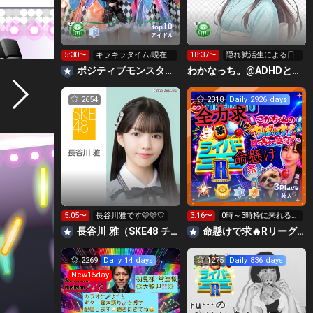
10
top
アイドル
5:30〜
キラキラタイム❕現在2
18:37〜
隠れ就活生による日
位‼️😭🆘
常⭐️
ポジティブモンスター👾絶対１位で横アリに立つ🌈✨
わかなっち。@ADHDと手帳タイム
2654
2318
Daily 2926 days
3
Place
芸人
5:05〜
長谷川雅です🩷🩵🤍
3:16〜
0時～3時枠に来れる方
キラキラ以外出来たら
長谷川 雅（SKE48 チームE）
命懸けで求🔥Rリーグ👑夏祭実行委員長🎆こがちゃんのちばります
温存🙏
2269
Daily 14 days
1275
Daily 836 days
New15day