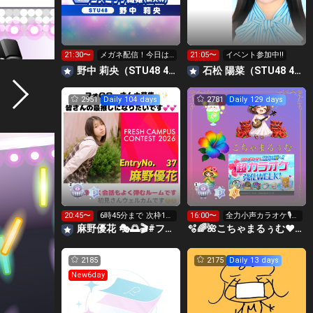
21:30〜
メガネ配信！今日は
21:05〜
イベント参加中‼️
山口！！‎🤍➞🩷
野中 莉央（STU48 4期研究生）
石松 陽菜（STU48 4期研究生）
2951
Daily 104 days
2781
Daily 129 days
20:45〜
6時45分まで 次枠12
16:00〜
全力小声カラオケ🎙️1
時～
wで333曲目標🎶✨️
麻野優花 🎭🌅🎬#フレキャン2026
🫧🌈🌺こちゃまるぅむ❤☀️🪕育児中️🪄7周年🫧
2185
2175
Daily 13 days
New6day