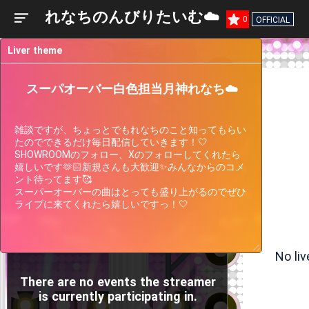
れなちのんびりたいむ☁️
0
OFFICIAL
Liver theme
スーパオーバー白色担当月神れなち☁️
雑談ですが、ちょっとでもれなちのこと知ってもらい
たのでできるだけ毎日配信していきます！🤍

SHOWROOMのフォロー、Xのフォローしてくれたら
嬉しいです🫶🏻新規さんも大歓迎✨みんなからのコメ
ント待ってます🥰

スーパーオーバーの曲はとっても盛り上がるのでぜひ
ライブに来てくれたら嬉しいですっ！🤍
Liver
Participating
Past
Current
Support
Events
Events
Gauge
No li
There are no events the streamer
is currently participating in.