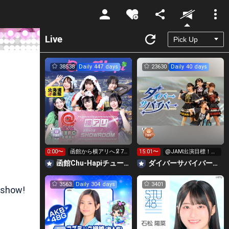
Unmute
Live
38538
Daily 447 days
23630
Daily 40 days
0:00〜
函館から横アリへ🦑7
15:01〜
@JAM出演目標！イ
時までに330万pt目標
ベ挑戦中元気になり
函館Chu-Hapiチューハピ🌈
‪ダイバーサバイバー【公式】
たい人集合
3563
Daily 304 days
3401
 show!