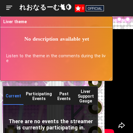
れおなるーむ🐈🍋
0
OFFICIAL
Liver theme
No description available yet
Listen to the theme in the comments during the liv
e
Liver
Participating
Past
Current
Support
Events
Events
Gauge
There are no events the streamer
is currently participating in.