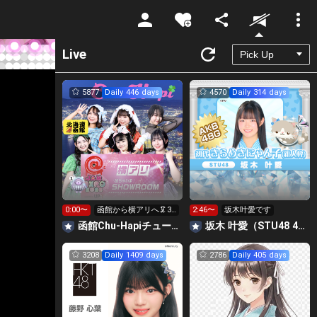
Unmute
Live
5877
Daily 446 days
4570
Daily 314 days
0:00〜
函館から横アリへ🦑30
2:46〜
坂木叶愛です
0万目標！キラ星
函館Chu-Hapiチューハピ🌈
坂木 叶愛（STU48 4期研究生）
【求】
3208
Daily 1409 days
2786
Daily 405 days