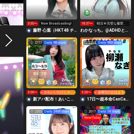
3:55〜
Now Broadcasting!
18:37〜
朝活☀️完璧な履歴書
作りたい@隠れ就活
藤野 心葉（HKT48 チームH）
わかなっち。@ADHDと手帳タイム
生
2777
Daily 98 days
2219
Daily 983 days
2
20
Place
top
アナウンサー
アイドル
3:00〜
♪ かわいいだけじゃだ
3:20〜
♪ 金曜日のおはよう
めですか？
‪‪新アバ配布！あいこっこroom🐥🌱あいこ
17日〜超本命CanCamリベンジ超ガチ🔥柳瀬なぎ🍭🍩
2202
Daily 2409 days
2017
Daily 14 days
New15day