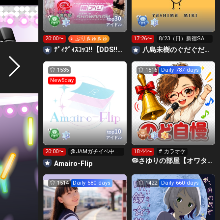
30
top
アイドル
20:00〜
♪ ぷりきゅきゅ
17:26〜
8/23（日）新宿SAC
T!来てください！
ﾃﾞｨﾃﾞｨｽｺｯｺ!!【DDS!!】ガチイベ参加中‼️
八島未樹のぐだぐだ弾き語り
1535
1516
Daily 787 days
New5day
10
top
アイドル
20:00〜
@JAMガチイベ中❤️‍🔥
18:44〜
# カラオケ
キラ星求む🥹🥹
🦠さゆりの部屋【オワタ丸FC会員募集中❣️】埋もれた昭和歌謡
Amairo-Flip
1514
Daily 580 days
1422
Daily 660 days