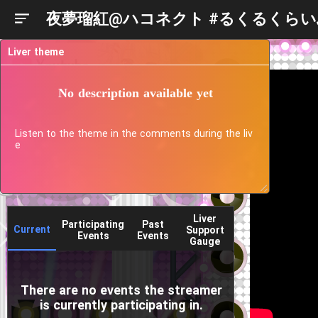
夜夢瑠紅@ハコネクト #るくるくらい
Liver theme
No description available yet
Listen to the theme in the comments during the liv
e
Liver
Participating
Past
Current
Support
Events
Events
Gauge
There are no events the streamer
is currently participating in.