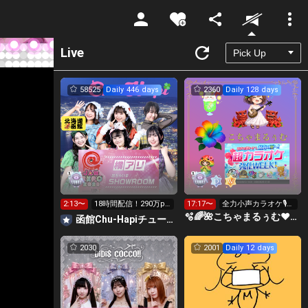
Unmute
Live
58525
Daily 446 days
2360
Daily 128 days
2:13〜
18時間配信！290万pt
17:17〜
全力小声カラオケ🎙️1
横アリへGO‼️
wで333曲目標✨️🎶
🫧🌈🌺こちゃまるぅむ❤☀️🪕育児中️🪄7周年🫧
函館Chu-Hapiチューハピ🌈
2030
2001
Daily 12 days