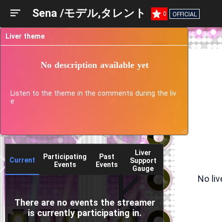
Sena /モデル,タレント
0
OFFICIAL
Liver theme
No description available yet
Listen to the theme in the comments during the liv
e
Liver
Participating
Past
Current
Support
Events
Events
Gauge
No li
There are no events the streamer
is currently participating in.