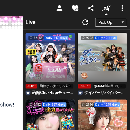
Unmute
Live
33183
Daily 447 days
9702
Daily 40 days
0:00〜
函館から横アリへ🦑33
15:01〜
@JAM出演目指して
0万pt目標！キラ星
イベント挑戦中！
函館Chu-Hapiチューハピ🌈
‪ダイバーサバイバー【公式】
求！
 show!
3482
Daily 837 days
2196
Daily 1248 days