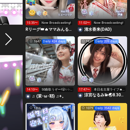
10
20
top
top
ミュージック
声優
15:35〜
Now Broadcasting!
11:02〜
Now Broadcasting!
Rリーグ👑🔥ママみんるーむ💁‍♀️💜
清水香来(DAD)
1647
Daily 424 days
1427
Daily 209 days
14:10〜
50曲歌うぞー!😤✨✨
17:47〜
本日名古屋ライブ🔥
あと13曲!!😆🌸
くる人教えてー
涼宮なるみ💫🌏8.30動員重要🔥
♫ (茉⁠･⁠ω⁠･⁠耶) ♫+。
1316
1079
Daily 3542 days