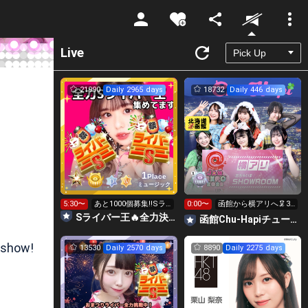
Unmute
Live
21990
Daily 2965 days
18732
Daily 446 days
1
Place
ミュージック
5:30〜
あと1000個募集‼️Sラ
0:00〜
函館から横アリへ🦑32
イバー王👑投げれま
0万pt目標！キラ星
Sライバー王🔥全力決勝🗽🌈Annnnnaの空⛱
函館Chu-Hapiチューハピ🌈
す！
求！
 show!
13530
Daily 2570 days
8890
Daily 2275 days