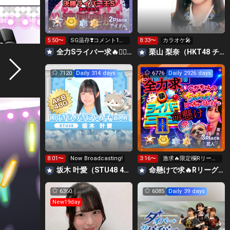
2
Place
アイドル
5:50〜
SG温存❣️コメント1回
8:33〜
カラオケ🎤
で無料の S求🧡
全力Sライバー求🔥❤️‍🔥147cm深川史那のルーム🐸🎈
栗山 梨奈（HKT48 チームKIV）
7120
Daily 314 days
6776
Daily 2926 days
3
Place
芸人
8:01〜
Now Broadcasting!
3:16〜
激求🔥限定欄Rリーグ
👑0時～枠に来れる方
坂木 叶愛（STU48 4期研究生）
命懸けで求🔥Rリーグ👑夏祭実行委員長🎆こがちゃんのちばります
ギフト温存
6360
6085
Daily 39 days
New19day