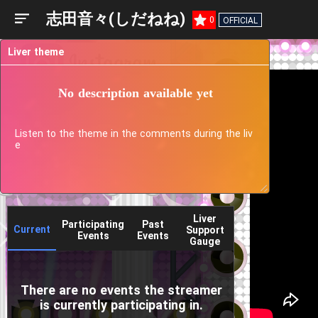
志田音々(しだねね)
0
OFFICIAL
Liver theme
No description available yet
Listen to the theme in the comments during the liv
e
Liver
Participating
Past
Current
Support
Events
Events
Gauge
There are no events the streamer
is currently participating in.