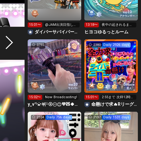
10
top
アナウンサー
15:01〜
@JAM出演目指して
13:18〜
夜中の起きれるま
イベント挑戦中！
で、おわれまてん
‪ダイバーサバイバー【公式】
ヒヨコゆるっとルーム
3785
2380
Daily 2926 days
3
10
top
Place
ライバー
芸人
15:02〜
Now Broadcasting!
15:01〜
2:55まで 次枠12時～
👑投げれる枠盛上が
y_v⁷•̀ﻌ•́뷔ᵕ̈⦿㊀㊁💜🧸🍀✤⟭⟬ ⟬⟭
命懸けで求🔥Rリーグ👑夏祭実行委員長🎆こがちゃんのちばります
り欲し
2334
Daily 756 days
2197
Daily 1531 days