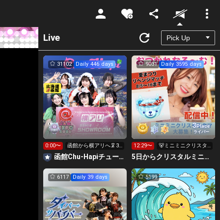
Unmute
Live
31102
Daily 446 days
9031
Daily 3595 days
3
Place
ライバー
0:00〜
函館から横アリへ🦑33
12:29〜
🐻ミニミニクリスタ
0万pt目標！キラ星
ルクマ🐻くださ
函館Chu-Hapiチューハピ🌈
5日からクリスタルミニクマ🐻おつかれなる～む！大塚れな🍓
求！
い！！
6117
Daily 39 days
5199