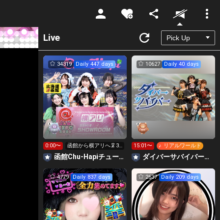
Unmute
Live
34319
Daily 447 days
10627
Daily 40 days
0:00〜
函館から横アリへ🦑33
15:01〜
♪ リアルワールド
0万pt目標！キラ星
函館Chu-Hapiチューハピ🌈
‪ダイバーサバイバー【公式】
求！
4779
Daily 837 days
2637
Daily 209 days