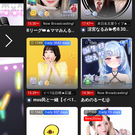
10
top
ミュージック
15:35〜
Now Broadcasting!
17:47〜
本日名古屋ライブ🔥
くる人教えてー
涼宮なるみ💫🌏8.30動員重要🔥
Rリーグ👑🔥ママみんるーむ💁‍♀️💜
1749
Daily 3542 days
1749
15:29〜
イベ1位目標🔥応援お
14:36〜
Now Broadcasting!
願いします🩷️
muu民と一緒【イベ1位目標🔥🔥🔥お休み中🥹】
あめのるーむ@
1543
Daily 837 days
1488
Daily 19 days
New20day