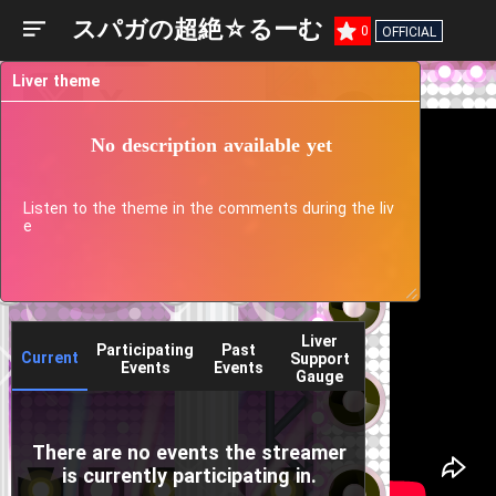
スパガの超絶☆るーむ
0
OFFICIAL
Liver theme
No description available yet
Listen to the theme in the comments during the liv
e
Liver
Participating
Past
Current
Support
Events
Events
Gauge
There are no events the streamer
is currently participating in.