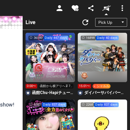
Unmute
Live
36180
Daily 447 days
16898
Daily 40 days
0:00〜
函館から横アリへ🦑7
15:01〜
♪ シャルル
時までに330万pt目標
函館Chu-Hapiチューハピ🌈
‪ダイバーサバイバー【公式】
 show!
8380
Daily 837 days
2268
Daily 837 days