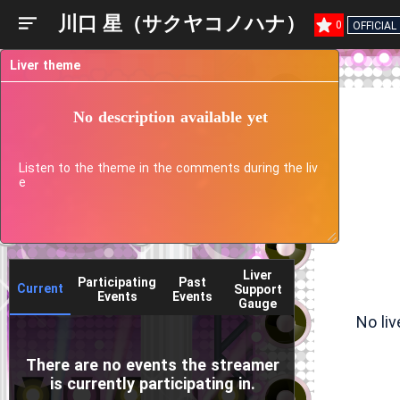
川口 星（サクヤコノハナ）
0
OFFICIAL
Liver theme
No description available yet
Listen to the theme in the comments during the liv
e
Liver
Participating
Past
Current
Support
Events
Events
Gauge
No li
There are no events the streamer
is currently participating in.