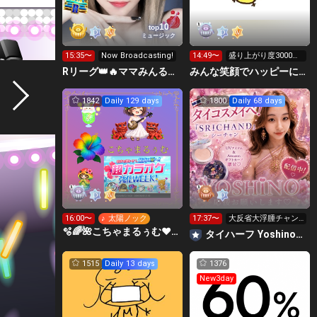
10
top
ミュージック
15:35〜
Now Broadcasting!
14:49〜
盛り上がり度3000行
くか力尽きるまで٩(>
Rリーグ👑🔥ママみんるーむ💁‍♀️💜
みんな笑顔でハッピーに🐕‍🦺😇はこおＣぃぃｅｅｅルーム.
ω<*
1842
Daily 129 days
1800
Daily 68 days
16:00〜
♪ 太陽ノック
17:37〜
大反省大浮腫チャン
ネル😭
🫧🌈🌺こちゃまるぅむ❤☀️🪕育児中️🪄7周年🫧
タイハーフ Yoshino‪🧡‬‪🍍タイコスメイベ🇹🇭💄
1515
Daily 13 days
1376
New3day