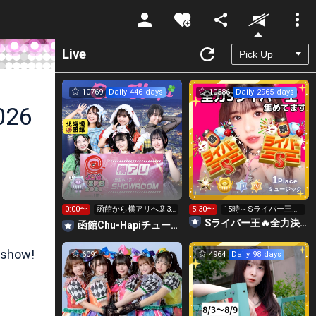
Unmute
Live
10769
Daily 446 days
10386
Daily 2965 days
026
1
Place
ミュージック
0:00〜
函館から横アリへ🦑31
5:30〜
15時～Sライバー王👑
0万目標！キラ星
投げれます！
Sライバー王🔥全力決勝🗽🌈Annnnnaの空⛱
函館Chu-Hapiチューハピ🌈
【求】
 show!
6091
4964
Daily 98 days