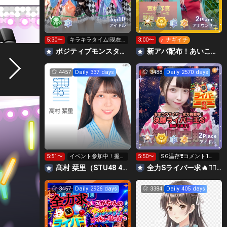
2
10
top
Place
アイドル
アナウンサー
5:30〜
キラキラタイム❕現在1
3:00〜
♪ ナギイチ
位‼️差を広げたい‼️
ポジティブモンスター👾絶対１位で横アリに立つ🌈✨
‪‪新アバ配布！あいこっこroom🐥🌱あいこ
4457
Daily 337 days
3488
Daily 2570 days
2
Place
アイドル
5:51〜
イベント参加中！握手
5:50〜
SG温存❣️コメント1回
会まってるよ〜
で無料の S求🧡
髙村 栞里（STU48 4期研究生）
全力Sライバー求🔥❤️‍🔥147cm深川史那のルーム🐸🎈
3457
Daily 2926 days
3384
Daily 405 days