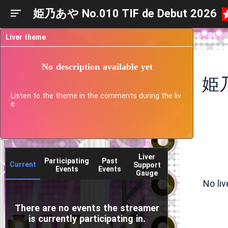
姫乃あや No.010 TIF de Debut 2026
Liver theme
No description available yet
姫乃
Listen to the theme in the comments during the liv
e
Liver
Participating
Past
Current
Support
Events
Events
Gauge
No li
There are no events the streamer
is currently participating in.