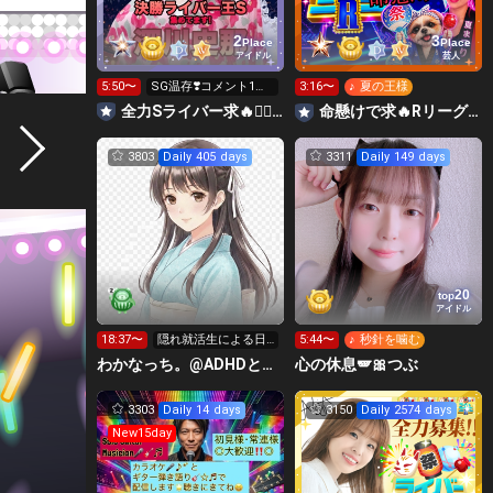
2
3
Place
Place
アイドル
芸人
5:50〜
SG温存❣️コメント1回
3:16〜
♪ 夏の王様
で無料の S求🧡
全力Sライバー求🔥❤️‍🔥147cm深川史那のルーム🐸🎈
命懸けで求🔥Rリーグ👑夏祭実行委員長🎆こがちゃんのちばります
3803
Daily 405 days
3311
Daily 149 days
20
top
アイドル
18:37〜
隠れ就活生による日
5:44〜
♪ 秒針を噛む
常⭐️
わかなっち。@ADHDと手帳タイム
心の休息🪽🎀つぶ
3303
Daily 14 days
3150
Daily 2574 days
New15day