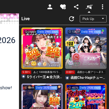
Unmute
Live
16069
Daily 2965 days
12623
Daily 446 days
2026
1
Place
ミュージック
5:30〜
あと1000個募集‼️Sラ
0:00〜
函館から横アリへ🦑31
イバー王👑投げれま
0万目標！キラ星
Sライバー王🔥全力決勝🗽🌈Annnnnaの空⛱
函館Chu-Hapiチューハピ🌈
す！
【求】
 show!
6644
Daily 2570 days
4575
Daily 2926 days