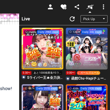
Unmute
Live
16090
Daily 2965 days
12648
Daily 446 days
1
Place
ミュージック
5:30〜
あと1000個募集‼️Sラ
0:00〜
♪ ガールズルール
イバー王👑投げれま
Sライバー王🔥全力決勝🗽🌈Annnnnaの空⛱
函館Chu-Hapiチューハピ🌈
す！
 show!
6674
Daily 2570 days
4586
Daily 2926 days