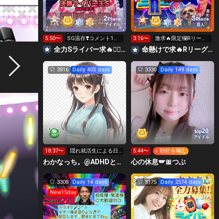
2
3
Place
Place
アイドル
芸人
5:50〜
SG温存❣️コメント1回
3:16〜
激求🔥限定欄Rリーグ
で無料の S求🧡
👑0時～枠に来れる方
全力Sライバー求🔥❤️‍🔥147cm深川史那のルーム🐸🎈
命懸けで求🔥Rリーグ👑夏祭実行委員長🎆こがちゃんのちばります
ギフト温存
3816
Daily 405 days
3330
Daily 149 days
20
top
アイドル
18:37〜
隠れ就活生による日
5:44〜
♪ 秒針を噛む
常⭐️
わかなっち。@ADHDと手帳タイム
心の休息🪽🎀つぶ
3308
Daily 14 days
3175
Daily 2574 days
New15day