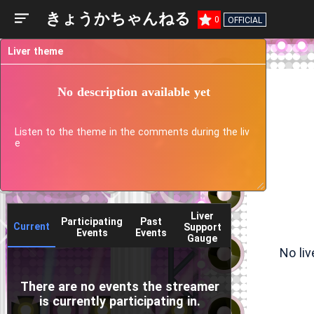
きょうかちゃんねる
0
OFFICIAL
Liver theme
No description available yet
Listen to the theme in the comments during the liv
e
Liver
Participating
Past
Current
Support
Events
Events
Gauge
No li
There are no events the streamer
is currently participating in.