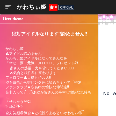
かわちぃ姫
0
OFFICIAL
Liver theme
絶対アイドルなります‼️諦めません‼️
かわちぃ姫

⚠️アイドル諦めません‼️

かわちぃ姫アイドルになってみんなを

「幸せ・夢・元気・メロメロ」プレゼント🎁

    皆さんの熱量・力を貸してください🙇🏻‍♀️

    🔥気合と根性💪に変わります‼️

フォロワー👤目標✨️🟰400人!!

Liver
Participating
Past
♡を白色から🩷ピンク色に染めちゃって「特別」

Current
Support
Events
Events
ファンクラブ🔥💪あゆの愉快な仲間達‼️

Gauge
是非入って꒰՞ ܸ. .ܸ՞꒱あゆが皆さんの事幸せ愉快な気持ち
No li
Only 2 left to go.
quest × ranking
に

こんなん100枚あったってイイよね！―フェイ
させちゃうぞ💞

スパック編― Vol.7
✨️自己PR✨️

全力笑顔😊気合🔥と根性💪あざといかわちぃ🥺ྀི
