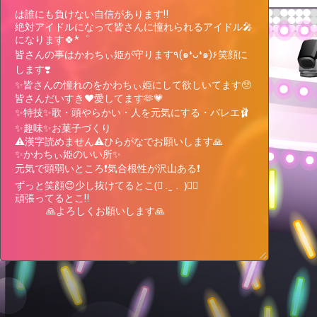
は誰にも負けない自信があります‼️

絶対アイドルになって皆さんに憧れられるアイドル🎤

になります🍀*゜

皆さんの事はかわちぃ姫が守ります٩(๑❛ᴗ❛๑)۶笑顔に
します❣️

✨️皆さんの憧れのをかわちぃ姫にして欲しいてます🥺

かわちぃ姫 ちょっと次行くの待って
皆さんだいすき♥️愛してます🫶💗

✋60秒だけ時間下さい‼️ 初コメお願い︎
✨️特技✨️歌・頭やらかい・人を元気にする・バレエ🩰

💕︎盛り上がり度星🌟お願いします🙏
Expand text
✨️趣味✨️お菓子づくり

目標✨️フォロワー400人 フォロー🩷お
⚠︎漢字読めません⚠︎ひらがなでお願いします🙏

願いします‼️ 熱量・力を貸して下さい
👑
Current ranking & support pt
TOP50
✨️かわちぃ姫のいい所✨️

🙏 皆さんに憧れられるアイドルにな
元気で頭弱いところ❗️気合根性が沢山ある❗️

ります✨️
11Place
+28,437pt
10Place
54,876pt
-4,398pt
12Place
ずっと笑顔😊少し抜けてるとこ(⃔ .  ̫ .  )⃕↝

頑張ってるとこ‼️

           🙏よろしくお願いします🙏
🎁
Target Lv, Support pt, Benefits
All 2Lv
Goals
2Lv
300,000pt
245,124pt more to achieve
オリジナルアバター制作権獲得！