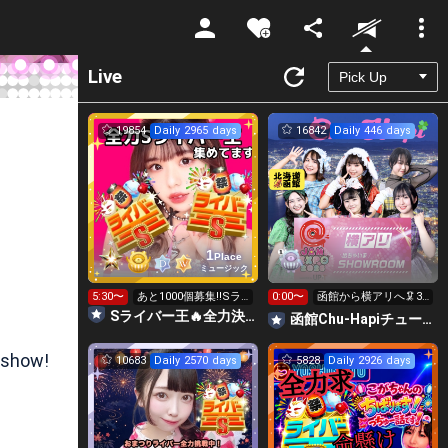
Unmute
Live
19854
Daily 2965 days
16842
Daily 446 days
1
Place
ミュージック
5:30〜
あと1000個募集‼️Sラ
0:00〜
函館から横アリへ🦑32
イバー王👑投げれま
0万pt目標！キラ星
Sライバー王🔥全力決勝🗽🌈Annnnnaの空⛱
函館Chu-Hapiチューハピ🌈
す！
求！
 show!
10683
Daily 2570 days
5828
Daily 2926 days