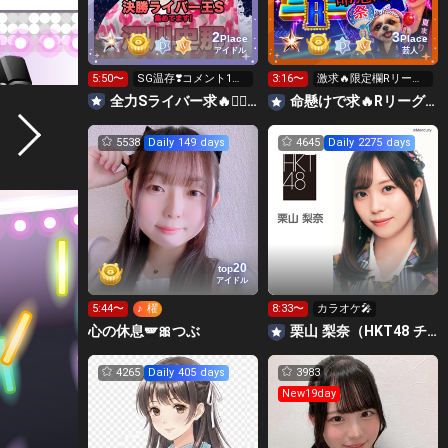
2
3
Place
Place
アイドル
芸人
5:50〜
SG温存❣️コメント1回
3:16〜
激求🔥限定欄Rリーグ
で無料の S求🧡
👑0時～枠に来れる方
全力Sライバー求🔥❤️‍🔥147cm深川史那のルーム🐸🎈
命懸けで求🔥Rリーグ👑夏祭実行委員長🎆こがちゃんのちばります
ギフト温存
5538
Daily 149 days
4645
Daily 2275 days
20
top
アイドル
5:44〜
♪ 櫂
8:33〜
カラオケ🎤
心の休息🪽🎀つぶ
栗山 梨奈（HKT48 チームKIV）
4265
Daily 405 days
3983
New19day