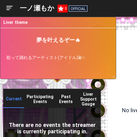
一ノ瀬もか
0
OFFICIAL
Liver theme
夢を叶えるぞー🔥
歌って踊れるアーティスト(アイドル)🎤✨
Liver
Participating
Past
Current
Support
Events
Events
Gauge
No li
There are no events the streamer
is currently participating in.