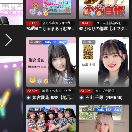
17:17〜
全力小声カラオケ🎙️1
18:44〜
19:00~撮影会📸むご
wで333曲目標✨️🎶
ん中アバター
🫧🌈🌺こちゃまるぅむ❤☀️🪕育児中️🪄7周年🫧
🦠さゆりの部屋【オワタ丸FC会員募集中❣️】埋もれた昭和歌謡
3086
Daily 381 days
3015
20
top
アイドル
22:30〜
地元イベ参加中！夜
23:00〜
ガンプラ配信
枠は妹も来ます✨️
姫宮愛花 🎀🩷【地元イベ】
石山 千尋（NMB48)
3013
2935
Daily 1531 days