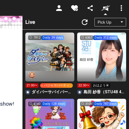
Unmute
Live
7812
Daily 39 days
6367
Daily 312 days
21:00〜
♪ パジャマパーティ
22:30〜
おはよう☀️
ーズのうた
‪ダイバーサバイバー【公式】
島田 紗香（STU48 4期研究生）
 show!
4140
Daily 128 days
3101
Daily 787 days