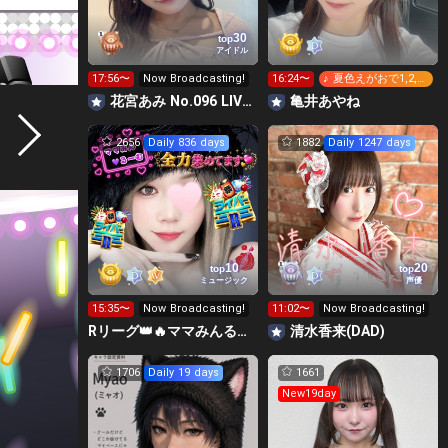
30
top
アイドル
17:56〜
Now Broadcasting!
16:24〜
♪ 夏色えがおで1,2,J
ump!
花宮あみ No.096 LIVEPLANET新アイドルAD
亀井あやね
2656
Daily 836 days
1882
Daily 1247 days
10
20
top
top
ミュージック
声優
15:35〜
Now Broadcasting!
11:02〜
Now Broadcasting!
Rリーグ👑🔥ママみんるーむ💁‍♀️💜
清水香来(DAD)
1706
Daily 19 days
1661
New19day