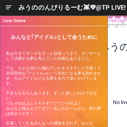
みうののんびりるーむ👾💜@TP LIVE!
Liver theme
みんなと｢アイドル｣として会うために
私は今までダンスをずっと頑張ってきて、ダンサーと
して活躍する夢も考えていた時期もありました。

でも、小さな頃から憧れていたキラキラした可愛くて
非現実的な｢アイドル｣という存在になる夢を諦めきれ
ず、今はアイドルになる夢を全力で追いかけていま
す。

Liver
Participating
Past
Current
Support
不安ももちろんあります。ずっと楽しいわけではな
Events
Events
Gauge
い。

No li
でもそれ以上にドキドキワクワクが沢山！

みんなと積み上げてきているこのルームから、私の夢
は始まります！

There are no events the streamer
is currently participating in.
応援してくれるみんなへの感謝を忘れず、みんな