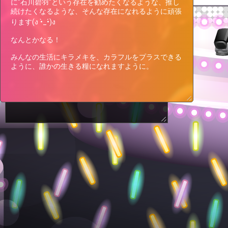
に"石川碧羽"という存在を勧めたくなるような、推し
While participating, the event status
続けたくなるような、そんな存在になれるように頑張
will be displayed on this page.
ります(ง •̀_•́)ง

なんとかなる！

みんなの生活にキラメキを、カラフルをプラスできる
ように、誰かの生きる糧になれますように。