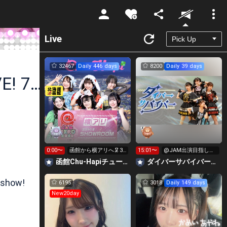
Unmute
Live
32467
Daily 446 days
8200
Daily 39 days
みうののんびりるーむ👾💜@TP LIVE! 7月18日
0:00〜
函館から横アリへ🦑33
15:01〜
@JAM出演目指して
0万pt目標！キラ星
イベント挑戦中！
函館Chu-Hapiチューハピ🌈
‪ダイバーサバイバー【公式】
求！
 show!
6195
3018
Daily 149 days
New20day