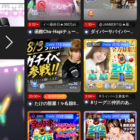
0:32〜
イベ最終日🔥380万pt
1:30〜
@JAM絶対1位🔥最終
いきたい！
枠はミニライブ‼️
函館Chu-Hapiチューハピ🌈
‪ダイバーサバイバー【公式】
4601
Daily 113 days
4060
Daily 2576 days
1
30
top
Place
モデル
俳優
20:00〜
♪ 倍倍FIGHT!
3:04〜
Rライバー王募集中🥺
✨
Rリーグ❤️‍🔥仲沢のあ⛴໒꒱· ﾟ🌈
たけの部屋！✨️💪🏻8月3日からガチ！💪🏻
3901
Daily 2928 days
3630
Daily 3497 days