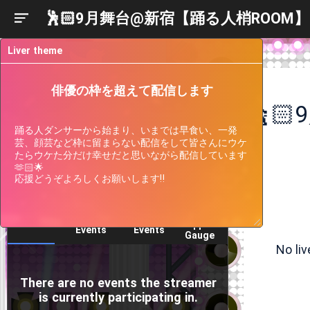
🕺🏻9月舞台@新宿【踊る人梢ROOM】
Liver theme
俳優の枠を超えて配信します
🕺
踊る人ダンサーから始まり、いまでは早食い、一発
芸、顔芸など枠に留まらない配信をして皆さんにウケ
たらウケた分だけ幸せだと思いながら配信しています
🫶🏻🌟

応援どうぞよろしくお願いします‼️
Liver
Participating
Past
Current
Support
Events
Events
Gauge
No li
There are no events the streamer
is currently participating in.