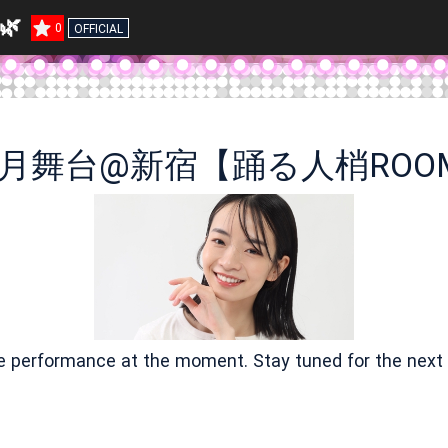
🌿
0
OFFICIAL
9月舞台@新宿【踊る人梢ROO
ve performance at the moment. Stay tuned for the next