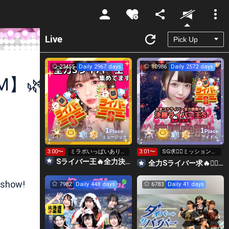
Unmute
Live
23455
Daily 2967 days
10986
Daily 2572 days
M】🌿
1
1
Place
Place
ミュージック
アイドル
3:00〜
ミラボいっぱいありが
3:01〜
SG求❤️‍🔥ミッション無
とう❤️本日最終日‼️
料ライバー王 S求👑
Sライバー王🔥全力決勝🗽🌈Annnnnaの空⛱
全力Sライバー求🔥❤️‍🔥147cm深川史那のルーム🐸🎈
 show!
7982
Daily 448 days
6783
Daily 41 days