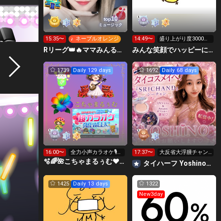
10
top
ミュージック
15:35〜
♪ ネーブルオレンジ
14:49〜
盛り上がり度3000行
くか力尽きるまで٩(>
Rリーグ👑🔥ママみんるーむ💁‍♀️💜
みんな笑顔でハッピーに🐕‍🦺😇はこおＣぃぃｅｅｅルーム.
ω<*
1739
Daily 129 days
1692
Daily 68 days
16:00〜
全力小声カラオケ🎙️1
17:37〜
大反省大浮腫チャン
wで333曲目標🎶✨️
ネル😭
🫧🌈🌺こちゃまるぅむ❤☀️🪕育児中️🪄7周年🫧
タイハーフ Yoshino‪🧡‬‪🍍タイコスメイベ🇹🇭💄
1425
Daily 13 days
1322
New3day