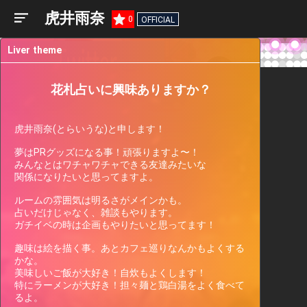
虎井雨奈
0
OFFICIAL
Liver theme
花札占いに興味ありますか？
虎井雨奈(とらいうな)と申します！

夢はPRグッズになる事！頑張りますよ〜！

みんなとはワチャワチャできる友達みたいな

関係になりたいと思ってますよ。

ルームの雰囲気は明るさがメインかも。

Liver
占いだけじゃなく、雑談もやります。

Participating
Past
Current
Support
ガチイベの時は企画もやりたいと思ってます！

Events
Events
Gauge
趣味は絵を描く事。あとカフェ巡りなんかもよくする
かな。

美味しいご飯が大好き！自炊もよくします！

There are no events the streamer
特にラーメンが大好き！担々麺と鶏白湯をよく食べて
is currently participating in.
るよ。
