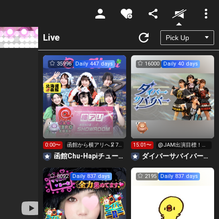
Unmute
Live
35996
Daily 447 days
16000
Daily 40 days
0:00〜
函館から横アリへ🦑7
15:01〜
@JAM出演目標！イ
時までに330万pt目標
ベ挑戦中元気になり
函館Chu-Hapiチューハピ🌈
‪ダイバーサバイバー【公式】
たい人集合
8092
Daily 837 days
2195
Daily 837 days