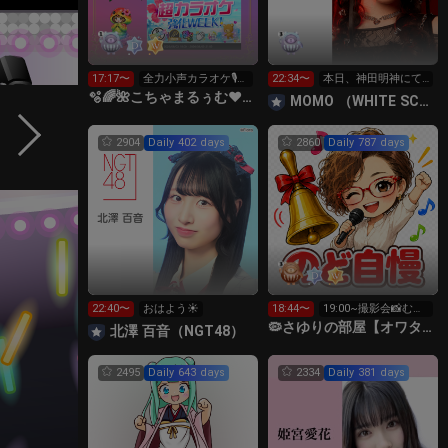
17:17〜
全力小声カラオケ🎙️1
22:34〜
本日、神田明神にて
wで333曲目標✨️🎶
イベント
🫧🌈🌺こちゃまるぅむ❤☀️🪕育児中️🪄7周年🫧
MOMO （WHITE SCORPION）
2904
Daily 402 days
2860
Daily 787 days
22:40〜
おはよう☀️
18:44〜
19:00~撮影会📸むご
ん中アバター
🦠さゆりの部屋【オワタ丸FC会員募集中❣️】埋もれた昭和歌謡
北澤 百音（NGT48）
2495
Daily 643 days
2334
Daily 381 days