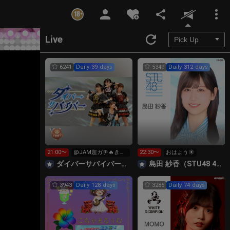
Unmute
Live
6241
Daily 39 days
5349
Daily 312 days
21:00〜
@JAM超ガチ🔥きら
22:30〜
おはよう☀️
星広告星など求！
‪ダイバーサバイバー【公式】
島田 紗香（STU48 4期研究生）
3943
Daily 128 days
3285
Daily 74 days