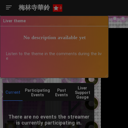
梅林寺華鈴
0
Liver theme
No description available yet
Listen to the theme in the comments during the liv
e
Liver
Participating
Past
Current
Support
Events
Events
Gauge
There are no events the streamer
is currently participating in.