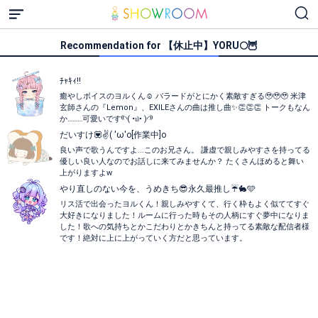
Recommendation for 【休止中】YORU🌕🦉
ﾁｬｷｨ!!
癒やしボイスのヨルくん☺️ バラードがとにかく素敵すぎる🥹🥹🥹 米津
玄師さんの『Lemon』、EXILEさんの曲は推し曲✨👏👏👏 トークもなん
か………可愛いです⁽⁠⁽⁠◝⁠(⁠ ⁠•⁠௰⁠•⁠ ⁠)⁠◜⁠⁾⁠⁾
だいすけ💟✌️( 'ω'o[作業中]o
良い声で歌うんですよ...このお兄さん。 謙虚で親しみやすさを持ってる
優しい良い人なのでお話しに来てみませんか？ たくさんほめると舞い
上がりますよw
やり直しのない今を、うめきち😎永久最推し☔️🐇🩵
リス活で出会ったヨルくん！親しみやすくて、行く枠もよく似ててすぐ
大好きになりました！ルームに行った時もその人柄にすぐ夢中になりま
した！歌への気持ちとかこだわりとかきちんと持ってる素敵な配信者様
です！絶対に上に上がっていく方だと思っています。