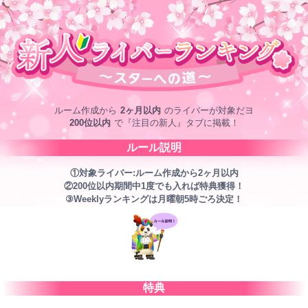
ルーム作成から
2ヶ月以内
のライバーが対象だヨ
200位以内
で『注目の新人』タブに掲載！
ルール説明
①対象ライバー:ルーム作成から2ヶ月以内
②200位以内期間中1度でも入れば特典獲得！
③Weeklyランキングは月曜朝5時ごろ決定！
特典