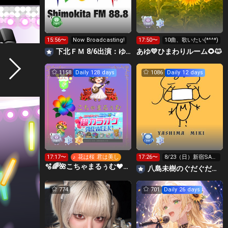
15:56〜
Now Broadcasting!
17:50〜
10曲、歌いたい(*^^*)
下北ＦＭ 8/6出演：ゆめ・みる＆髙村栞里 ほか
あゆ💛ひまわりルーム🌻🐱
1158
Daily 128 days
1086
Daily 12 days
17:17〜
♪ 花は桜 君は美し
17:26〜
8/23（日）新宿SAC
T!来てください！
🫧🌈🌺こちゃまるぅむ❤☀️🪕育児中️🪄7周年🫧
八島未樹のぐだぐだ弾き語り
774
701
Daily 26 days