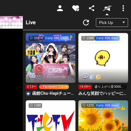
Unmute
Live
55918
Daily 446 days
2388
Daily 836 days
2:13〜
♪ Fantastic future
14:49〜
盛り上がり度3000行
くか力尽きるまで٩(>
函館Chu-Hapiチューハピ🌈
みんな笑顔でハッピーに🐕‍🦺😇はこおＣぃぃｅｅｅルーム.
ω<*
1280
1270
Daily 458 days