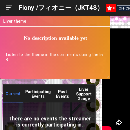
Fiony /フィオニー（JKT48）
0
OFFICI
Liver theme
No description available yet
Listen to the theme in the comments during the liv
e
Liver
Participating
Past
Current
Support
Events
Events
Gauge
There are no events the streamer
is currently participating in.