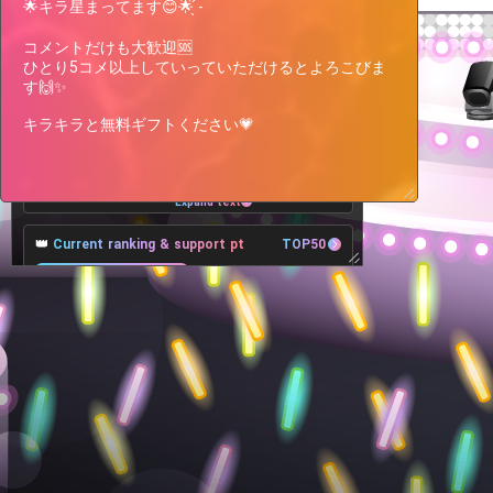
🌟キラ星まってます😊🌟 ̖́-

コメントだけも大歓迎🆘

ひとり5コメ以上していっていただけるとよろこびま
す🙌✨

キラキラと無料ギフトください💗
ファンルームで都道府県企画🗾やって
ますおうちどこー❓ファンルームに書
Expand text
いてね (*｣´□`)｣福井、山梨、佐賀の
人いませんかー
👑
Current ranking & support pt
TOP50
6Place
+10,859pt
5Place
187,770pt
-24,161pt
7Place
🎁
Target Lv, Support pt, Benefits
All 40Lv
Goals
23Lv
200,000pt
12,230pt more to achieve
20万pt達成！総合ランキング21〜25位特典