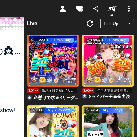
Unmute
Live
42830
Daily 2927 days
15803
Daily 2966 days
クリスタルクマ🐻💎やま姫🎀おひめ👸🌈🏯
1
1
Place
Place
芸人
ミュージック
3:01〜
激求🔥限定欄のRリー
3:00〜
虹星大募集🌈S王投げ
グ👑全力ポイント勝負
れます👑👑👑
Sライバー王🔥全力決勝🗽🌈Annnnnaの空⛱
命懸けで求🔥Rリーグ👑夏祭実行委員長🎆こがちゃんのちばります
日🔥
 show!
5800
Daily 2575 days
4454
Daily 99 days