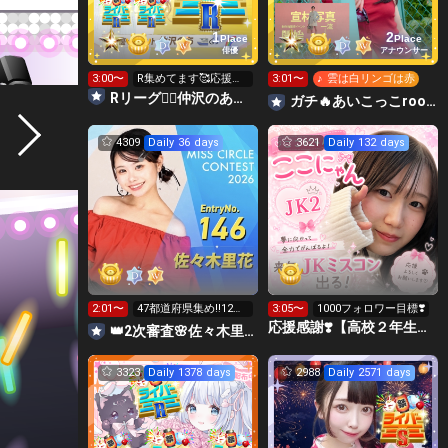
1
2
Place
Place
俳優
アナウンサー
3:00〜
R集めてます🥰応援し
3:01〜
♪ 雲は白リンゴは赤
て貰えたら嬉しいで
Rリーグ❤️‍🔥仲沢のあ⛴໒꒱· ﾟ🌈
ガチ🔥あいこっこroom🐥🌱あいこ
す❣️
4309
Daily 36 days
3621
Daily 132 days
2:01〜
47都道府県集め‼️12時
3:05〜
1000フォロワー目標❣️
から投票🗳️
応援感謝❣️【高校２年生】ここにゃん😻🍣
👑2次審査🌸佐々木里花❤️‍🔥 #ミスサークル2026
3323
Daily 1378 days
2988
Daily 2571 days