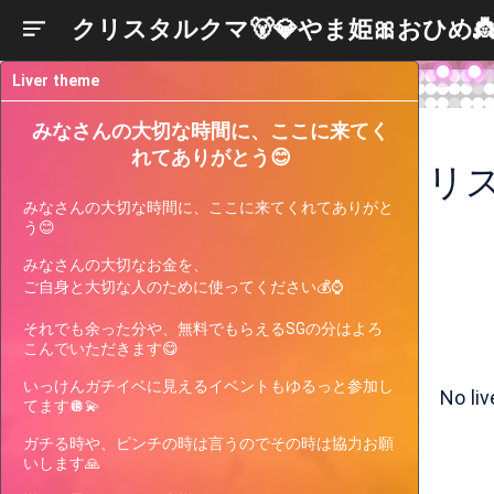
クリスタルクマ🐻💎やま姫🎀おひめ👸
Liver theme
みなさんの大切な時間に、ここに来てく
れてありがとう😊
みなさんの大切な時間に、ここに来てくれてありがと
う😊

みなさんの大切なお金を、

ご自身と大切な人のために使ってください💰⌚

それでも余った分や、無料でもらえるSGの分はよろ
Liver
こんでいただきます😋

Participating
Past
Current
Support
Events
Events
Gauge
いっけんガチイベに見えるイベントもゆるっと参加し
No li
てます🪩💫

Only 1 left to go.
quest × ranking
【SHOWROOM夏まつり連動】歌声を響かせ
ガチる時や、ピンチの時は言うのでその時は協力お願
て、最高の夏へ！超カラオケ強化WEEK！
いします🙏

[Silver1~Silver3]1